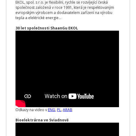
EKOL, spol. s r.o. je flexibilní, rychle se rozvíjející česká
společnost založená v roce 1991, která je respektovaným
evropským výrobcem a dodavatelem zařízení na výrobu
tepla a elektrické energie...
30 let společnosti ShaanGu EKOL
Odkazy na video v
ENG
,
PL
,
ARAB
Bioelektrárna ve Sviadnově