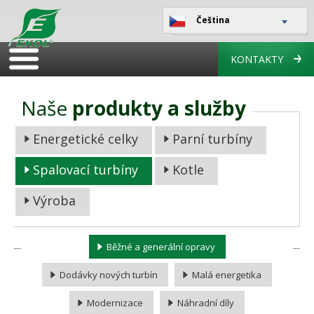
Čeština
KONTAKTY
Naše
produkty a služby
Energetické celky
Parní turbíny
Spalovací turbíny
Kotle
Výroba
Běžné a generální opravy
Dodávky nových turbín
Malá energetika
Modernizace
Náhradní díly