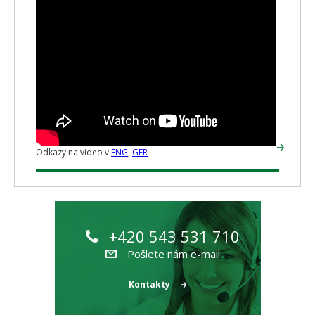
Odkazy na video v
ENG
,
GER
+420 543 531 710
Pošlete nám e-mail
Kontakty