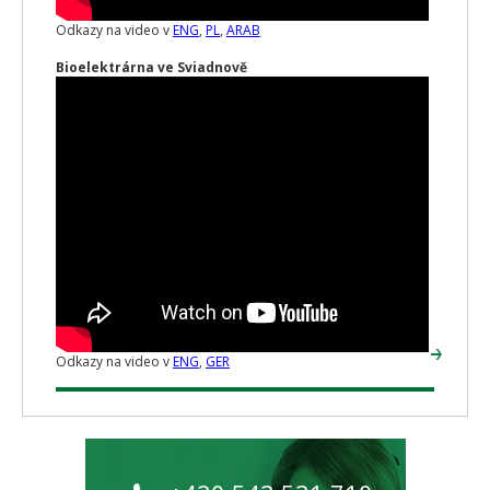
Odkazy na video v
ENG
,
PL
,
ARAB
Bioelektrárna ve Sviadnově
Odkazy na video v
ENG
,
GER