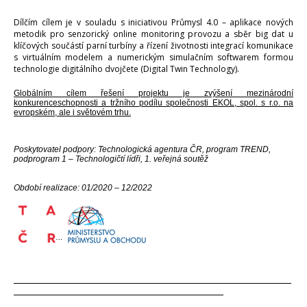
Dílčím cílem je v souladu s iniciativou Průmysl 4.0 – aplikace nových
metodik pro senzorický online monitoring provozu a sběr big dat u
klíčových součástí parní turbíny a řízení životnosti integrací komunikace
s virtuálním modelem a numerickým simulačním softwarem formou
technologie digitálního dvojčete (Digital Twin Technology).
Globálním cílem řešení projektu je zvýšení mezinárodní
konkurenceschopnosti a tržního podílu společnosti EKOL, spol. s r.o. na
evropském, ale i světovém trhu.
Poskytovatel podpory: Technologická agentura ČR, program TREND,
podprogram 1 – Technologičtí lídři, 1. veřejná soutěž
Období realizace: 01/2020 – 12/2022