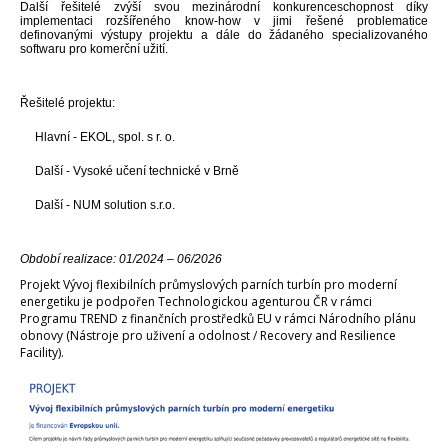
Další řešitelé zvýší svou mezinárodní konkurenceschopnost díky
implementaci rozšířeného know-how v jimi řešené problematice
definovanými výstupy projektu a dále do žádaného specializovaného
softwaru pro komerční užití.
Řešitelé projektu:
Hlavní - EKOL, spol. s r. o.
Další - Vysoké učení technické v Brně
Další - NUM solution s.r.o.
Období realizace: 01/2024 – 06/2026
Projekt Vývoj flexibilních průmyslových parních turbín pro moderní
energetiku je podpořen Technologickou agenturou ČR v rámci
Programu TREND z finančních prostředků EU v rámci Národního plánu
obnovy (Nástroje pro uživení a odolnost / Recovery and Resilience
Facility).