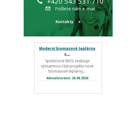
+420 543 531 710
Pošlete nám e-mail
Kontakty
Moderní biomasová teplárna
s...
Společnost EKOL realizuje
významnou část projektu nové
biomasové teplárny,...
Aktualizováno: 26.06.2026