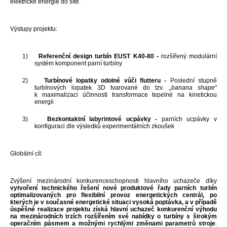
elektrické energie do sítě.
Výstupy projektu:
1)
Referenční design turbín EUST K40-80 -
rozšířený modulární
systém komponent parní turbíny
2)
Turbínové lopatky odolné vůči flutteru -
Poslední stupně
turbínových lopatek 3D tvarované do tzv.
„banana shape“
k maximalizaci účinnosti transformace tepelné na kinetickou
energii
3)
Bezkontaktní labyrintové ucpávky -
parních ucpávky v
konfiguraci dle výsledků experimentálních zkoušek
Globální cíl:
Zvýšení mezinárodní konkurenceschopnosti hlavního uchazeče díky
vytvoření technického řešení nové produktové řady parních turbín
optimalizovaných pro flexibilní provoz energetických centrál, po
kterých je v současné energetické situaci vysoká poptávka, a v případě
úspěšné realizace projektu získá hlavní uchazeč konkurenční výhodu
na mezinárodních trzích rozšířením své nabídky o turbíny s širokým
operačním pásmem a možnými rychlými změnami parametrů stroje
.