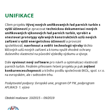
UNIFIKACE
Cílem projektu
Vývoj nových unifikovaných řad parních turbín s
vyšší účinností
je zpracovat
technickou dokumentaci nových
unifikovaných výkonových řad parních turbín, vyrobit a
otestovat prototypy vybraných konstrukčních uzlů nových
zařízení s vyšší energetickou účinností
a provozní
spolehlivostí,
navrhnout a ověřit technologii výroby
těchto
klíčových uzlů nových zařízení a k tomu využít vhodné ochrany
duševního vlastnictví na původní výsledky výzkumu a vývoje.
Dále
vyvinout nový software
pro návrh a optimalizaci vlastností
parních turbín. Finálním přínosem řešení projektu je pak
zvýšení
konkurenceschopnosti
a tržního podílu společnosti EKOL, spol. s r.o.
na evropském, ale i světovém trhu.
Poskytovatel podpory: Evropská unie, program OP PIK, podprogram
APLIKACE- 1. výzva
Období realizace: 10/2015 – 09/2019