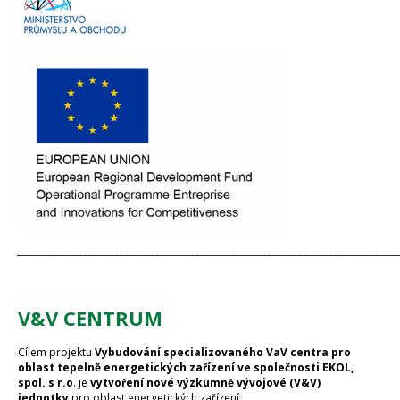
_____________________________________________________________________________________
V&V CENTRUM
Cílem projektu
Vybudování specializovaného VaV centra pro
oblast tepelně energetických zařízení ve společnosti EKOL,
spol. s r.o
. je
vytvoření nové výzkumně vývojové (V&V)
jednotky
pro oblast energetických zařízení.