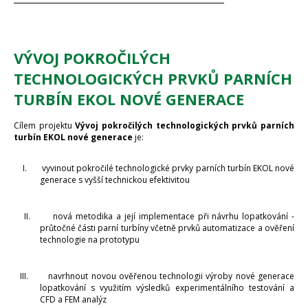
VÝVOJ POKROČILÝCH
TECHNOLOGICKÝCH PRVKŮ PARNÍCH
TURBÍN EKOL NOVÉ GENERACE
Cílem
projektu
Vývoj pokročilých technologických prvků parních
turbín EKOL nové generace
je:
I.
vyvinout pokročilé technologické prvky parních turbín EKOL nové
generace s vyšší technickou efektivitou
II.
nová metodika a její implementace při návrhu lopatkování -
průtočné části parní turbíny včetně prvků automatizace a ověření
technologie na prototypu
III.
navrhnout novou ověřenou technologii výroby nové generace
lopatkování s využitím výsledků experimentálního testování a
CFD a FEM analýz