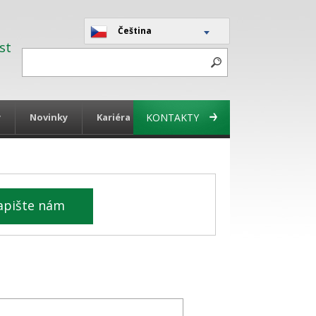
Čeština
st
y
Novinky
Kariéra
KONTAKTY
apište nám