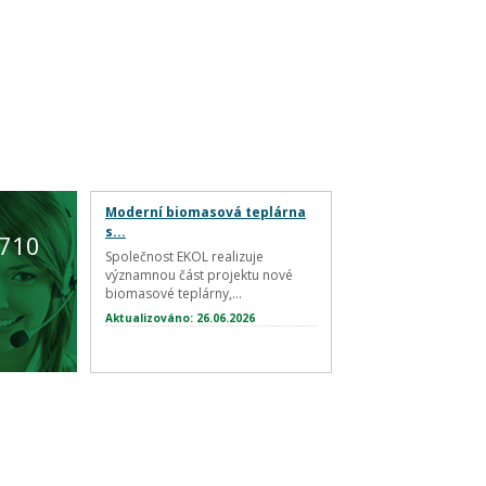
Moderní biomasová teplárna
s...
 710
Společnost EKOL realizuje
významnou část projektu nové
biomasové teplárny,...
Aktualizováno: 26.06.2026