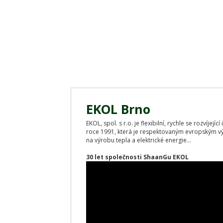
EKOL Brno
EKOL, spol. s r.o. je flexibilní, rychle se rozvíjej
roce 1991, která je respektovaným evropským v
na výrobu tepla a elektrické energie...
30 let společnosti ShaanGu EKOL