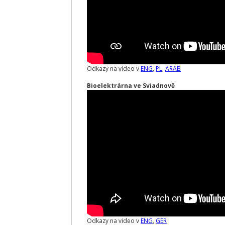
Odkazy na video v
ENG
,
PL
,
ARAB
Bioelektrárna ve Sviadnově
Odkazy na video v
ENG
,
GER