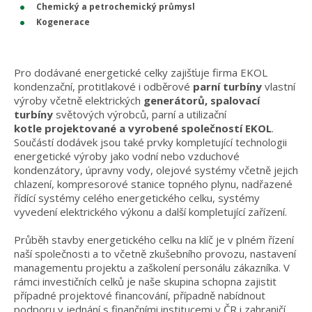
Chemický a petrochemický průmysl
Kogenerace
Pro dodávané energetické celky zajišťuje firma EKOL
kondenzační, protitlakové i odběrové
parní turbíny
vlastní
výroby včetně elektrických
generátorů, spalovací
turbíny
světových výrobců, parní a utilizační
kotle projektované a vyrobené společností EKOL
.
Součástí dodávek jsou také prvky kompletující technologii
energetické výroby jako vodní nebo vzduchové
kondenzátory, úpravny vody, olejové systémy včetně jejich
chlazení, kompresorové stanice topného plynu, nadřazené
řídící systémy celého energetického celku, systémy
vyvedení elektrického výkonu a další kompletující zařízení.
Průběh stavby energetického celku na klíč je v plném řízení
naší společnosti a to včetně zkušebního provozu, nastavení
managementu projektu a zaškolení personálu zákazníka. V
rámci investičních celků je naše skupina schopna zajistit
případné projektové financování, případně nabídnout
podporu v jednání s finančními institucemi v ČR i zahraničí.