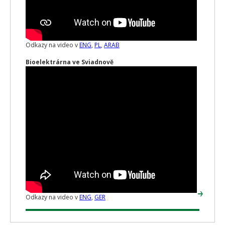
Odkazy na video v
ENG
,
PL
,
ARAB
Bioelektrárna ve Sviadnově
Odkazy na video v
ENG
,
GER