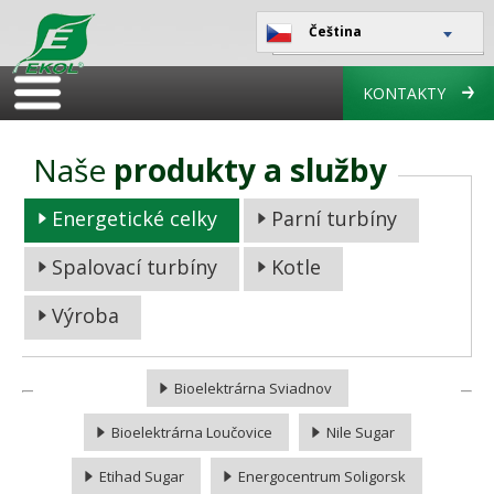
Čeština
KONTAKTY
Naše
produkty a služby
Energetické celky
Parní turbíny
Spalovací turbíny
Kotle
Výroba
Bioelektrárna Sviadnov
Bioelektrárna Loučovice
Nile Sugar
Etihad Sugar
Energocentrum Soligorsk