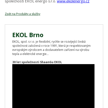
společnosti EKOL energo s.r.o.
www.ekolenergo.cz
Zpět na Produkty a služby
EKOL Brno
EKOL, spol. s r.o. je flexibilní, rychle se rozvíjející česká
společnost založená v roce 1991, která je respektovaným
evropským výrobcem a dodavatelem zařízení na výrobu
tepla a elektrické energie...
30 let společnosti ShaanGu EKOL