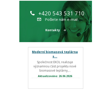
+420 543 531 710
Pošlete nám e-mail
Kontakty
Moderní biomasová teplárna
s...
Společnost EKOL realizuje
významnou část projektu nové
biomasové teplárny,...
Aktualizováno: 26.06.2026