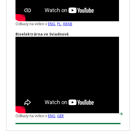
Odkazy na video v
ENG
,
PL
,
ARAB
Bioelektrárna ve Sviadnově
Odkazy na video v
ENG
,
GER