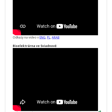
Odkazy na video v
ENG
,
PL
,
ARAB
Bioelektrárna ve Sviadnově