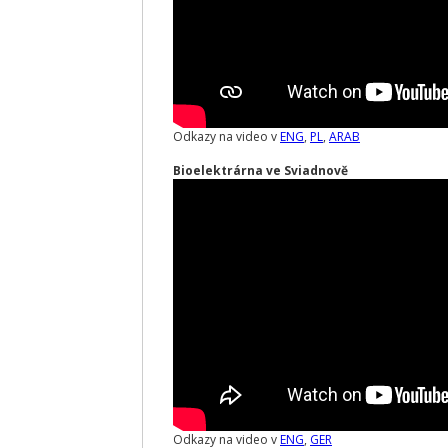
Odkazy na video v
ENG
,
PL
,
ARAB
Bioelektrárna ve Sviadnově
Odkazy na video v
ENG
,
GER