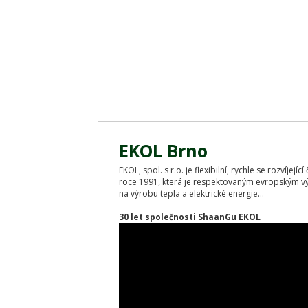
EKOL Brno
EKOL, spol. s r.o. je flexibilní, rychle se rozvíjej
roce 1991, která je respektovaným evropským v
na výrobu tepla a elektrické energie...
30 let společnosti ShaanGu EKOL