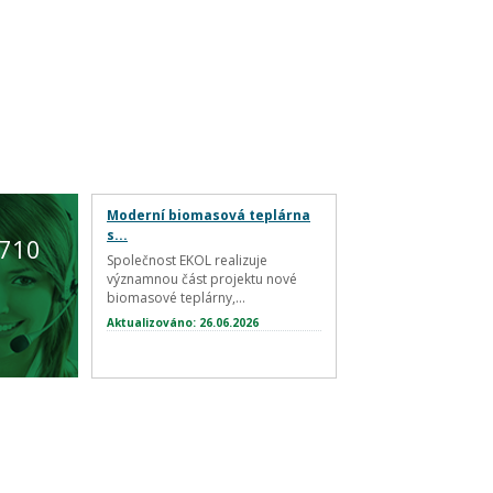
Moderní biomasová teplárna
s...
 710
Společnost EKOL realizuje
významnou část projektu nové
biomasové teplárny,...
Aktualizováno: 26.06.2026