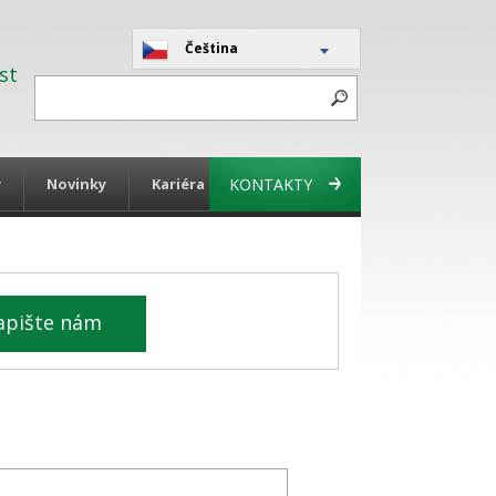
Čeština
st
y
Novinky
Kariéra
KONTAKTY
apište nám