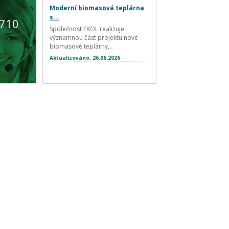
Moderní biomasová teplárna
s...
 710
Společnost EKOL realizuje
významnou část projektu nové
biomasové teplárny,...
Aktualizováno: 26.06.2026