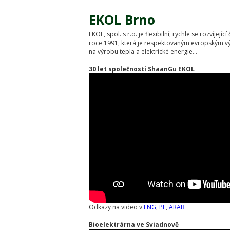
EKOL Brno
EKOL, spol. s r.o. je flexibilní, rychle se rozvíjej
roce 1991, která je respektovaným evropským v
na výrobu tepla a elektrické energie...
30 let společnosti ShaanGu EKOL
Odkazy na video v
ENG
,
PL
,
ARAB
Bioelektrárna ve Sviadnově