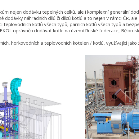
kům nejen dodávku tepelných celků, ale i komplexní generální dod
 dodávky náhradních dílů či dílců kotlů a to nejen v rámci ČR, ale i
mci teplovodních kotlů všech typů, parních kotlů všech typů a bezpe
e EKOL oprávněn dodávat kotle na území Ruské federace, Bělorus
ch, horkovodních a teplovodních kotelen / kotlů, využívající jako