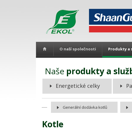
O naší společnosti
Produkty a 
Naše
produkty a služ
Energetické celky
Pa
Generální dodávka kotlů
Kotle