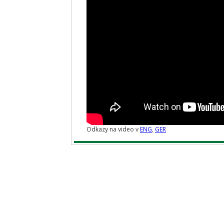
Odkazy na video v
ENG
,
GER