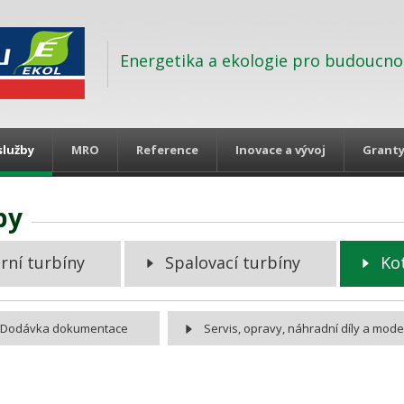
Energetika a ekologie pro budoucno
služby
MRO
Reference
Inovace a vývoj
Grant
by
rní turbíny
Spalovací turbíny
Ko
Dodávka dokumentace
Servis, opravy, náhradní díly a mod