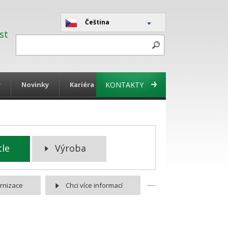
Čeština
st
y
Novinky
Kariéra
KONTAKTY
tle
Výroba
ernizace
Chci více informací