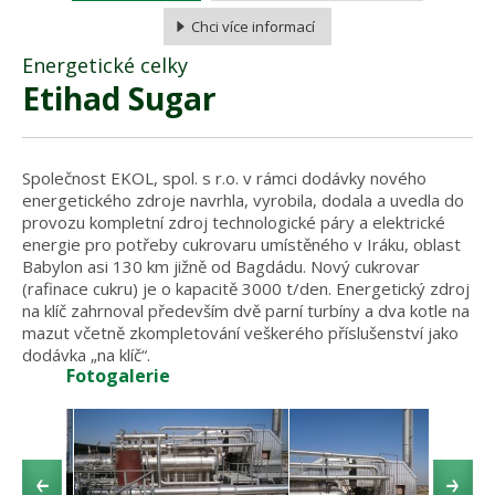
Chci více informací
Energetické celky
Etihad Sugar
Společnost EKOL, spol. s r.o. v rámci dodávky nového
energetického zdroje navrhla, vyrobila, dodala a uvedla do
provozu kompletní zdroj technologické páry a elektrické
energie pro potřeby cukrovaru umístěného v Iráku, oblast
Babylon asi 130 km jižně od Bagdádu. Nový cukrovar
(rafinace cukru) je o kapacitě 3000 t/den. Energetický zdroj
na klíč zahrnoval především dvě parní turbíny a dva kotle na
mazut včetně zkompletování veškerého příslušenství jako
dodávka „na klíč“.
Fotogalerie