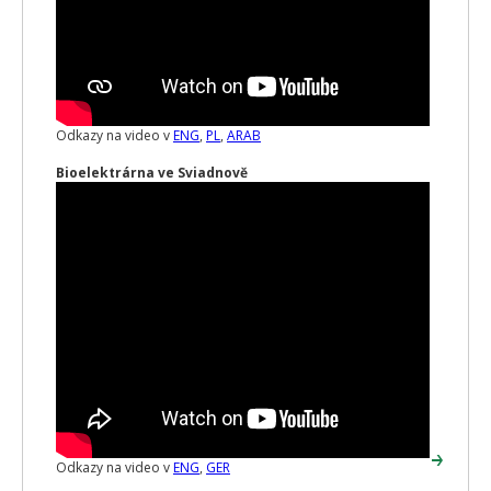
Odkazy na video v
ENG
,
PL
,
ARAB
Bioelektrárna ve Sviadnově
Odkazy na video v
ENG
,
GER