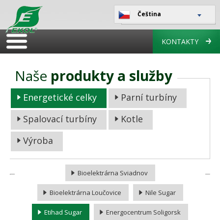
Čeština
KONTAKTY
Naše
produkty a služby
Energetické celky
Parní turbíny
Spalovací turbíny
Kotle
Výroba
Bioelektrárna Sviadnov
Bioelektrárna Loučovice
Nile Sugar
Etihad Sugar
Energocentrum Soligorsk