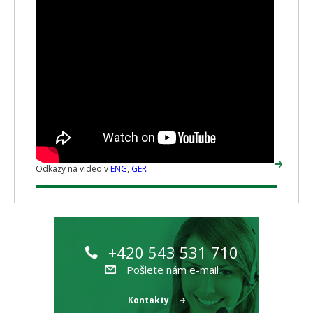
Odkazy na video v
ENG
,
GER
+420 543 531 710
Pošlete nám e-mail
Kontakty