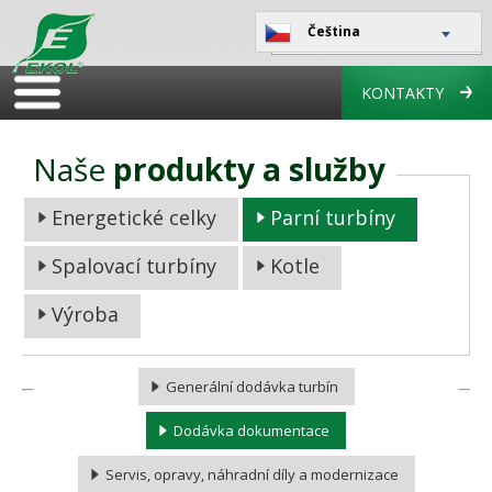
Čeština
KONTAKTY
Naše
produkty a služby
Energetické celky
Parní turbíny
Spalovací turbíny
Kotle
Výroba
Generální dodávka turbín
Dodávka dokumentace
Servis, opravy, náhradní díly a modernizace