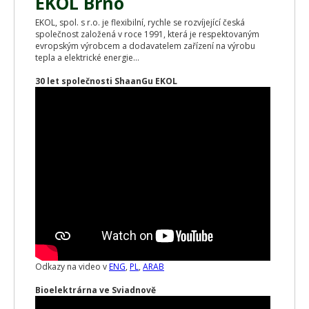
EKOL Brno
EKOL, spol. s r.o. je flexibilní, rychle se rozvíjející česká
společnost založená v roce 1991, která je respektovaným
evropským výrobcem a dodavatelem zařízení na výrobu
tepla a elektrické energie...
30 let společnosti ShaanGu EKOL
Odkazy na video v
ENG
,
PL
,
ARAB
Bioelektrárna ve Sviadnově