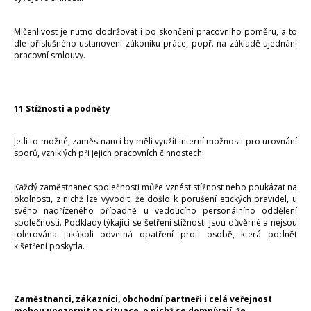
Mlčenlivost je nutno dodržovat i po skončení pracovního poměru, a to
dle příslušného ustanovení zákoníku práce, popř. na základě ujednání
pracovní smlouvy.
11 Stížnosti a podněty
Je-li to možné, zaměstnanci by měli využít interní možnosti pro urovnání
sporů, vzniklých při jejich pracovních činnostech.
Každý zaměstnanec společnosti může vznést stížnost nebo poukázat na
okolnosti, z nichž lze vyvodit, že došlo k porušení etických pravidel, u
svého nadřízeného případně u vedoucího personálního oddělení
společnosti. Podklady týkající se šetření stížnosti jsou důvěrné a nejsou
tolerována jakákoli odvetná opatření proti osobě, která podnět
k šetření poskytla.
Zaměstnanci, zákazníci, obchodní partneři i celá veřejnost
mohou upozornit na situace, o nichž se domnívají, že