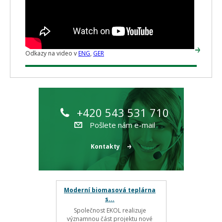
Odkazy na video v
ENG
,
GER
+420 543 531 710
Pošlete nám e-mail
Kontakty
Moderní biomasová teplárna
s...
Společnost EKOL realizuje
významnou část projektu nové