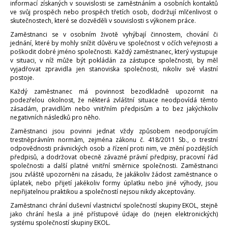
informací získaných v souvislosti se zaměstnáním a osobních kontaktů
ve svůj prospěch nebo prospěch třetích osob, dodržují mlčenlivost o
skutečnostech, které se dozvěděli v souvislosti s výkonem práce.
Zaměstnanci se v osobním životě vyhýbají činnostem, chování či
jednání, které by mohly snížit důvěru ve společnost v očích veřejnosti a
poškodit dobré jméno společnosti. Každý zaměstnanec, který vystupuje
v situaci, v níž může být pokládán za zástupce společnosti, by měl
vyjadřovat zpravidla jen stanoviska společnosti, nikoliv své vlastní
postoje.
Každý zaměstnanec má povinnost bezodkladně upozornit na
podezřelou okolnost, že některá zvláštní situace neodpovídá těmto
zásadám, pravidlům nebo vnitřním předpisům a to bez jakýchkoliv
negativních následků pro něho.
Zaměstnanci jsou povinni jednat vždy způsobem neodporujícím
trestněprávním normám, zejména zákonu č. 418/2011 Sb., o trestní
odpovědnosti právnických osob a řízení proti nim, ve znění pozdějších
předpisů, a dodržovat obecně závazné právní předpisy, pracovní řád
společnosti a další platné vnitřní směrnice společnosti. Zaměstnanci
jsou zvláště upozorněni na zásadu, že jakákoliv žádost zaměstnance o
úplatek, nebo přijetí jakékoliv formy úplatku nebo jiné výhody, jsou
nepřijatelnou praktikou a společností nejsou nikdy akceptovány.
Zaměstnanci chrání duševní vlastnictví společností skupiny EKOL, stejně
jako chrání hesla a jiné přístupové údaje do (nejen elektronických)
systému společností skupiny EKOL.