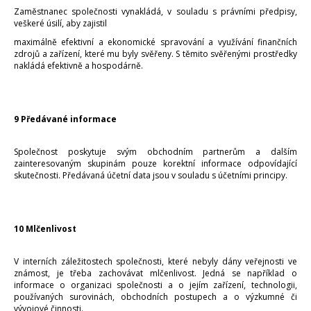
Zaměstnanec společnosti vynakládá, v souladu s právními předpisy,
veškeré úsilí, aby zajistil
maximálně efektivní a ekonomické spravování a využívání finančních
zdrojů a zařízení, které mu byly svěřeny. S těmito svěřenými prostředky
nakládá efektivně a hospodárně.
9 Předávané informace
Společnost poskytuje svým obchodním partnerům a dalším
zainteresovaným skupinám pouze korektní informace odpovídající
skutečnosti. Předávaná účetní data jsou v souladu s účetními principy.
10 Mlčenlivost
V interních záležitostech společnosti, které nebyly dány veřejnosti ve
známost, je třeba zachovávat mlčenlivost. Jedná se například o
informace o organizaci společnosti a o jejím zařízení, technologii,
používaných surovinách, obchodních postupech a o výzkumné či
vývojové činnosti.