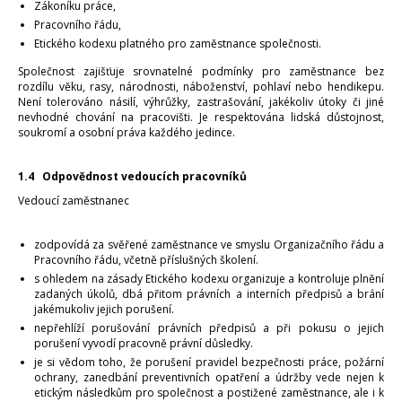
Zákoníku práce,
Pracovního řádu,
Etického kodexu platného pro zaměstnance společnosti.
Společnost zajišťuje srovnatelné podmínky pro zaměstnance bez
rozdílu věku, rasy, národnosti, náboženství, pohlaví nebo hendikepu.
Není tolerováno násilí, výhrůžky, zastrašování, jakékoliv útoky či jiné
nevhodné chování na pracovišti. Je respektována lidská důstojnost,
soukromí a osobní práva každého jedince.
1.4 Odpovědnost vedoucích pracovníků
Vedoucí zaměstnanec
zodpovídá za svěřené zaměstnance ve smyslu Organizačního řádu a
Pracovního řádu, včetně příslušných školení.
s ohledem na zásady Etického kodexu organizuje a kontroluje plnění
zadaných úkolů, dbá přitom právních a interních předpisů a brání
jakémukoliv jejich porušení.
nepřehlíží porušování právních předpisů a při pokusu o jejich
porušení vyvodí pracovně právní důsledky.
je si vědom toho, že porušení pravidel bezpečnosti práce, požární
ochrany, zanedbání preventivních opatření a údržby vede nejen k
etickým následkům pro společnost a postižené zaměstnance, ale i k