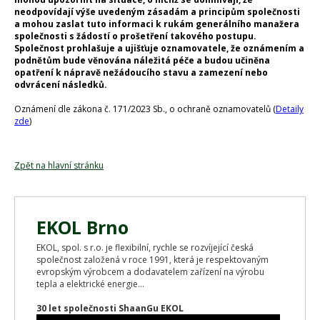
neodpovídají výše uvedeným zásadám a principům společnosti
a mohou zaslat tuto informaci k rukám generálního manažera
společnosti s žádostí o prošetření takového postupu.
Společnost prohlašuje a ujišťuje oznamovatele, že oznámením a
podnětům bude věnována náležitá péče a budou učiněna
opatření k nápravě nežádoucího stavu a zamezení nebo
odvrácení následků.
Oznámení dle zákona č. 171/2023 Sb., o ochraně oznamovatelů (
Detaily
zde
)
Zpět na hlavní stránku
EKOL Brno
EKOL, spol. s r.o. je flexibilní, rychle se rozvíjející česká
společnost založená v roce 1991, která je respektovaným
evropským výrobcem a dodavatelem zařízení na výrobu
tepla a elektrické energie...
30 let společnosti ShaanGu EKOL