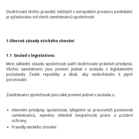
Dodržování těchto pravidel, běžných v evropském prostoru podnikání,
je vyžadováno od všech zaměstnanců společnosti.
1 Obecné zásady etického chování
1.1 Soulad s legislativou
Mezi základní zásadu společnosti patří dodržování právních předpisů.
Všichni zaměstnanci jsou povinni jednat v souladu s legislativními
požadavky České republiky a dbát, aby nedocházelo k jejich
porušování.
Zaměstnanci společnosti jsou také povinni jednat v souladu s:
Interními předpisy společnosti, týkajícími se pracovních povinností
zaměstnanců, zejména ohledně bezpečnosti práce a požární
ochrany,
Pravidly etického chování.