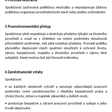
4 Politická neutralita
Společnost zachovává politickou neutralitu a nepodporuje žádnou
politickou organizaci prostřednictvím darů nebo jiného zvýhodnění.
5 Proenvironmentální přístup
Společnost plně respektuje a dodržuje předpisy týkající se životního
prostředí a snaží se s ohledem na místní podmínky dosahovat
příznivějších podmínek, než jaké vyžadují předpisy. Provádí politiku
plynulého zlepšování všech opatření sloužících k ochraně života,
zdraví, bezpečnosti, majetku a životního prostředí v zájmu těch
subjektů, které mohou být její činností ovlivněny.
6 Zaměstnanecké vztahy
Společnost
• za každých okolností vytváří a zaručuje odpovídající pracovní
podmínky svým zaměstnancům z hlediska bezpečnosti práce a
chrání životy, zdraví a majetek zákazníků a dalších osob,
• poskytuje bezpečné a zdravé pracovní prostředí a usiluje o jeho
trvalé zlepšování,