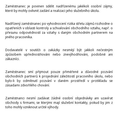
Zaměstnanec je povinen sdělit nadřízenému jakékoli osobní zájmy,
které by mohly ovlivnit zadání a realizaci jeho služebního úkolu.
Nadřízený zaměstnanec po vyhodnocení rizika střetu zájmů rozhodne o
opatřeních v oblasti kontroly a schvalování obchodního vztahu, např. o
přesunu odpovědností za vztahy s daným obchodním partnerem na
jiného pracovníka.
Dodavatelé v soutěži o zakázky nesmějí být jakkoli nečestným
způsobem upřednostňováni nebo znevýhodňováni, podobně ani
zákazníci.
Zaměstnanec smí přijmout pouze přiměřené a důvodné pozvání
obchodních partnerů k projednání záležitostí pracovního úkolu, nebo
bylo-li by odmítnutí pozvání v daném prostředí v protikladu se
zásadami zdvořilého chování.
Zaměstnanci nesmí zadávat žádné osobní objednávky ani uzavírat
obchody s firmami, se kterými mají služební kontakty, pokud by jim z
toho mohly vzniknout určité výhody.