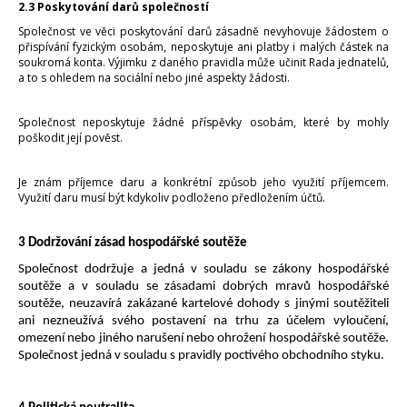
2.3 Poskytování darů společností
Společnost ve věci poskytování darů zásadně nevyhovuje žádostem o
přispívání fyzickým osobám, neposkytuje ani platby i malých částek na
soukromá konta. Výjimku z daného pravidla může učinit Rada jednatelů,
a to s ohledem na sociální nebo jiné aspekty žádosti.
Společnost neposkytuje žádné příspěvky osobám, které by mohly
poškodit její pověst.
Je znám příjemce daru a konkrétní způsob jeho využití příjemcem.
Využití daru musí být kdykoliv podloženo předložením účtů.
3 Dodržování zásad hospodářské soutěže
Společnost dodržuje a jedná v souladu se zákony hospodářské
soutěže a v souladu se zásadami dobrých mravů hospodářské
soutěže, neuzavírá zakázané kartelové dohody s jinými soutěžiteli
ani nezneužívá svého postavení na trhu za účelem vyloučení,
omezení nebo jiného narušení nebo ohrožení hospodářské soutěže.
Společnost jedná v souladu s pravidly poctivého obchodního styku.