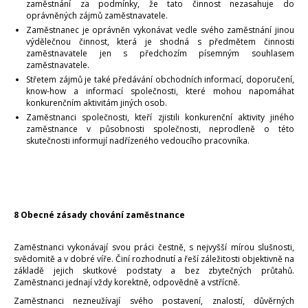
zaměstnání za podmínky, že tato činnost nezasahuje do
oprávněných zájmů zaměstnavatele.
Zaměstnanec je oprávněn vykonávat vedle svého zaměstnání jinou
výdělečnou činnost, která je shodná s předmětem činnosti
zaměstnavatele jen s předchozím písemným souhlasem
zaměstnavatele.
Střetem zájmů je také předávání obchodních informací, doporučení,
know-how a informací společnosti, které mohou napomáhat
konkurenčním aktivitám jiných osob.
Zaměstnanci společnosti, kteří zjistili konkurenční aktivity jiného
zaměstnance v působnosti společnosti, neprodleně o této
skutečnosti informují nadřízeného vedoucího pracovníka.
8 Obecné zásady chování zaměstnance
Zaměstnanci vykonávají svou práci čestně, s nejvyšší mírou slušnosti,
svědomitě a v dobré víře. Činí rozhodnutí a řeší záležitosti objektivně na
základě jejich skutkové podstaty a bez zbytečných průtahů.
Zaměstnanci jednají vždy korektně, odpovědně a vstřícně.
Zaměstnanci nezneužívají svého postavení, znalostí, důvěrných