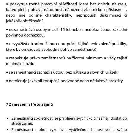
• poskytuje rovné pracovní příležitosti lidem bez ohledu na rasu,
barvu pleti, pohlaví, národnost, náboženství, etnickou příslušnost,
nebo jiné odlišné charakteristiky, nepřipouští diskriminaci či
jakékoliv obtěžování,
• nezaměstnává osoby mladší 15 let nebo s nedokončenou základní
povinnou docházkou,
• nevyužívá otrockou či nucenou práci, či jiné nedovolené praktiky,
které by omezovaly svobodný pohyb zaměstnanců,
• respektuje právo zaměstnanců na životní minimum a vždy zajistí
minimální mzdu,
• se zaměstnanci zachází s úctou, bez nátlaku a slovních urážek,
• netoleruje jakékoli korupční, podvodné nebo nátlakové praktiky.
7 Zamezení střetu zájmů
Zaměstnanci společnosti se při plnění svých úkolů nesmějí dostat do
střetu zájmů.
Zaměstnanci mohou vykonávat výdělečnou činnost vedle svého