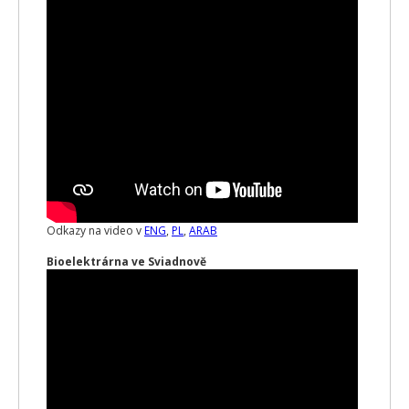
Odkazy na video v
ENG
,
PL
,
ARAB
Bioelektrárna ve Sviadnově