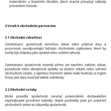
materiálním a finančním škodám, které značně převyšují náklady
preventivní činnosti.
2 Vztah k obchodním partnerům
2.1 Obchodní zdvořilost
Zaměstnanci společnosti nemohou dávat nebo přijímat dary a
pozornosti, neodpovídající běžným obchodním zvyklostem, které by
mohly být chápány jako úplatek nebo zvláštní výhoda.
Zaměstnanci společnosti nesmějí přímo ani nepřímo nabízet, dávat,
požadovat nebo akceptovat úplatky za účelem získání nebo udržení
obchodních vztahů, s výjimkou firemních dárků malé hodnoty (s logem
firmy). Jiné dary musí být taktně odmítnuty.
2.2 Obchodní vztahy
Etická pravidla společnosti zaručují potenciálním dodavatelům
nepředpojaté prověření nabídky. Stejné podmínky platí při uzavírání
obchodních smluv se zákazníky společnosti.