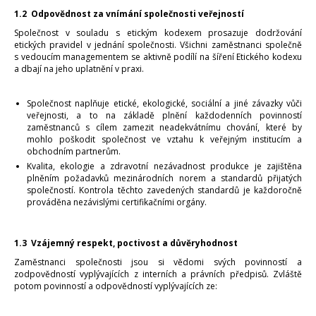
1.2 Odpovědnost za vnímání společnosti veřejností
Společnost v souladu s etickým kodexem prosazuje dodržování
etických pravidel v jednání společnosti. Všichni zaměstnanci společně
s vedoucím managementem se aktivně podílí na šíření Etického kodexu
a dbají na jeho uplatnění v praxi.
Společnost naplňuje etické, ekologické, sociální a jiné závazky vůči
veřejnosti, a to na základě plnění každodenních povinností
zaměstnanců s cílem zamezit neadekvátnímu chování, které by
mohlo poškodit společnost ve vztahu k veřejným institucím a
obchodním partnerům.
Kvalita, ekologie a zdravotní nezávadnost produkce je zajištěna
plněním požadavků mezinárodních norem a standardů přijatých
společností. Kontrola těchto zavedených standardů je každoročně
prováděna nezávislými certifikačními orgány.
1.3 Vzájemný respekt, poctivost a důvěryhodnost
Zaměstnanci společnosti jsou si vědomi svých povinností a
zodpovědností vyplývajících z interních a právních předpisů. Zvláště
potom povinností a odpovědností vyplývajících ze: