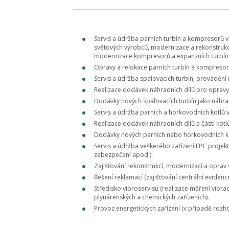
Servis a údržba parních turbín a kompresorů 
světových výrobců, modernizace a rekonstrukc
modernizace kompresorů a expanzních turbín
Opravy a relokace parních turbín a kompresor
Servis a údržba spalovacích turbín, provádění
Realizace dodávek náhradních dílů pro opravy 
Dodávky nových spalovacích turbín jako náhrad
Servis a údržba parních a horkovodních kotlů 
Realizace dodávek náhradních dílů a částí kot
Dodávky nových parních nebo horkovodních kot
Servis a údržba veškerého zařízení EPC projekt
zabezpečení apod.).
Zajišťování rekonstrukcí, modernizací a opra
Řešení reklamací (zajišťování centrální evidenc
Středisko vibroservisu (realizace měření vibra
plynárenských a chemických zařízeních).
Provoz energetických zařízení (v případě rozho