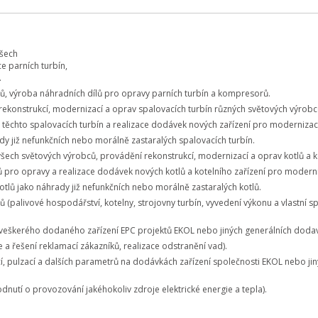
všech
e parních turbín,
.
ů, výroba náhradních dílů pro opravy parních turbín a kompresorů.
 rekonstrukcí, modernizací a oprav spalovacích turbín různých světových výrobc
těchto spalovacích turbín a realizace dodávek nových zařízení pro modernizace
y již nefunkčních nebo morálně zastaralých spalovacích turbín.
všech světových výrobců, provádění rekonstrukcí, modernizací a oprav kotlů a 
lů pro opravy a realizace dodávek nových kotlů a kotelního zařízení pro modern
lů jako náhrady již nefunkčních nebo morálně zastaralých kotlů.
ů (palivové hospodářství, kotelny, strojovny turbín, vyvedení výkonu a vlastní s
v veškerého dodaného zařízení EPC projektů EKOL nebo jiných generálních dodav
e a řešení reklamací zákazníků, realizace odstranění vad).
cí, pulzací a dalších parametrů na dodávkách zařízení společnosti EKOL nebo ji
dnutí o provozování jakéhokoliv zdroje elektrické energie a tepla).