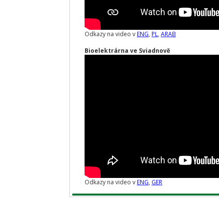
Odkazy na video v
ENG
,
PL
,
ARAB
Bioelektrárna ve Sviadnově
Odkazy na video v
ENG
,
GER