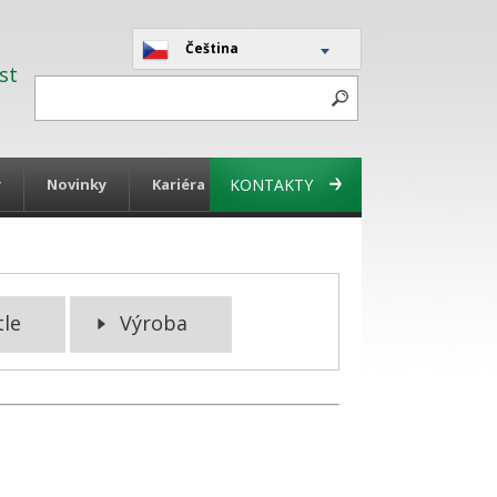
Čeština
st
y
Novinky
Kariéra
KONTAKTY
tle
Výroba