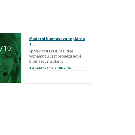
Moderní biomasová teplárna
s...
 710
Společnost EKOL realizuje
významnou část projektu nové
biomasové teplárny,...
Aktualizováno: 26.06.2026