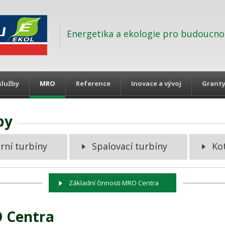
Energetika a ekologie pro budoucno
služby
MRO
Reference
Inovace a vývoj
Grant
by
rní turbíny
Spalovací turbíny
Ko
Základní činnosti MRO Centra
O Centra