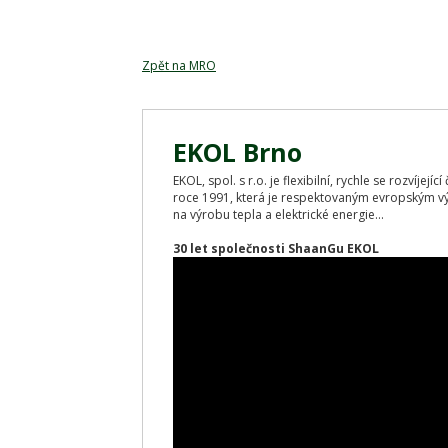
Zpět na MRO
EKOL Brno
EKOL, spol. s r.o. je flexibilní, rychle se rozvíjej
roce 1991, která je respektovaným evropským v
na výrobu tepla a elektrické energie...
30 let společnosti ShaanGu EKOL