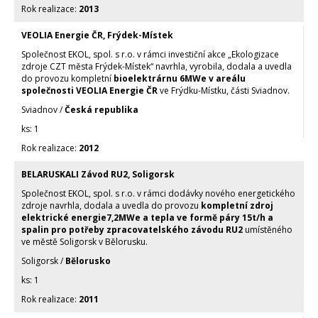
2013
VEOLIA Energie ČR, Frýdek-Místek
Společnost EKOL, spol. s r.o. v rámci investiční akce „Ekologizace
zdroje CZT města Frýdek-Místek“ navrhla, vyrobila, dodala a uvedla
do provozu kompletní
bioelektrárnu 6MWe v areálu
společnosti VEOLIA Energie ČR
ve Frýdku-Místku, části Sviadnov.
Sviadnov /
Česká republika
1
2012
BELARUSKALI Závod RU2, Soligorsk
Společnost EKOL, spol. s r.o. v rámci dodávky nového energetického
zdroje navrhla, dodala a uvedla do provozu
kompletní zdroj
elektrické energie7,2MWe a tepla ve formě páry 15t/h a
spalin pro potřeby zpracovatelského závodu RU2
umístěného
ve městě Soligorsk v Bělorusku.
Soligorsk /
Bělorusko
1
2011