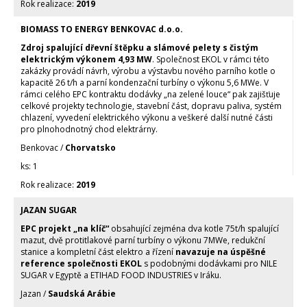
2019
BIOMASS TO ENERGY BENKOVAC d.o.o.
Zdroj spalující dřevní štěpku a slámové pelety s čistým
elektrickým výkonem 4,93 MW
. Společnost EKOL v rámci této
zakázky provádí návrh, výrobu a výstavbu nového parního kotle o
kapacitě 26 t/h a parní kondenzační turbíny o výkonu 5,6 MWe. V
rámci celého EPC kontraktu dodávky „na zelené louce“ pak zajišťuje
celkové projekty technologie, stavební část, dopravu paliva, systém
chlazení, vyvedení elektrického výkonu a veškeré další nutné části
pro plnohodnotný chod elektrárny.
Benkovac /
Chorvatsko
1
2019
JAZAN SUGAR
EPC projekt „na klíč“
obsahující zejména dva kotle 75t/h spalující
mazut, dvě protitlakové parní turbíny o výkonu 7MWe, redukční
stanice a kompletní část elektro a řízení
navazuje na úspěšné
reference společnosti EKOL
s podobnými dodávkami pro NILE
SUGAR v Egyptě a ETIHAD FOOD INDUSTRIES v Iráku.
Jazan /
Saudská Arábie