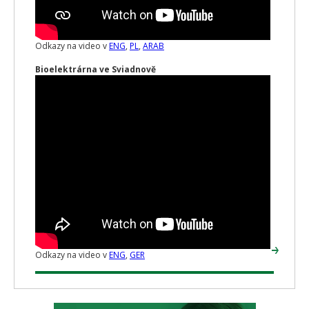
Odkazy na video v
ENG
,
PL
,
ARAB
Bioelektrárna ve Sviadnově
Odkazy na video v
ENG
,
GER