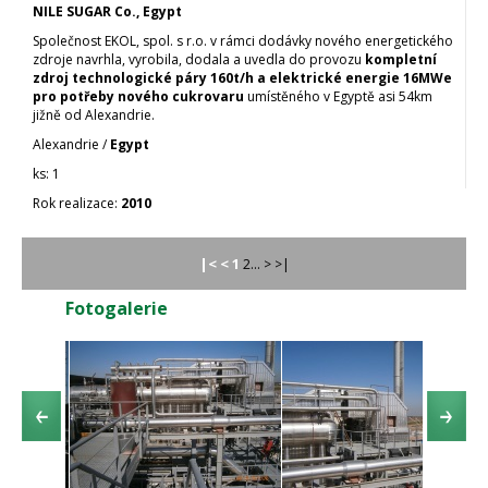
NILE SUGAR Co., Egypt
Společnost EKOL, spol. s r.o. v rámci dodávky nového energetického
zdroje navrhla, vyrobila, dodala a uvedla do provozu
kompletní
zdroj technologické páry 160t/h a elektrické energie 16MWe
pro potřeby nového cukrovaru
umístěného v Egyptě asi 54km
jižně od Alexandrie.
Alexandrie /
Egypt
1
2010
|<
<
1
2... > >|
Fotogalerie