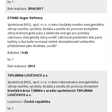
1
2016/2017
ETIHAD Sugar Refinery
Společnost EKOL, spol. s r.o. v rámci dodávky nového energetického
zdroje navrhla, vyrobila, dodala a uvedla do provozu kompletní
zdroj technologické páry a elektrické energie pro potřeby
cukrovaru. Energetický zdroj na klíč zahrnoval především dvě parní
turbíny a dva kotle na mazut včetně zkompletování veškerého
příslušenství jako dodávka „na klíč“.
Babylon /
Irák
1
2014
TEPLÁRNA LOUČOVICE a.s.
Společnost EKOL, spol. s r.o. v rámci rekonstrukce energetického
zdroje navrhla, vyrobila, dodala a uvedla do provozu kompletní
bioelektrárnu 7,5MWe v areálu společnosti TEPLÁRNA
LOUČOVICE a.s.
Loučovice /
Česká republika
1