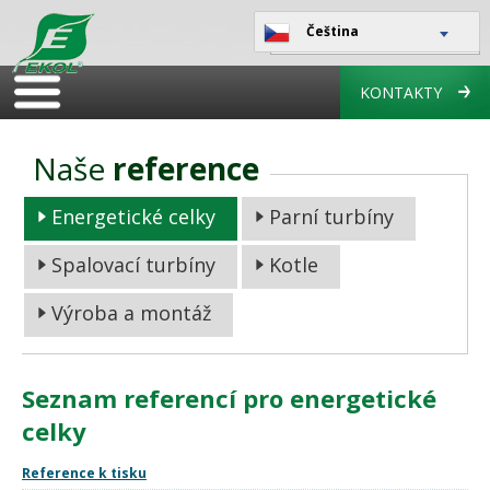
Čeština
KONTAKTY
Naše
reference
Energetické celky
Parní turbíny
Spalovací turbíny
Kotle
Výroba a montáž
Seznam referencí pro energetické
celky
Reference k tisku