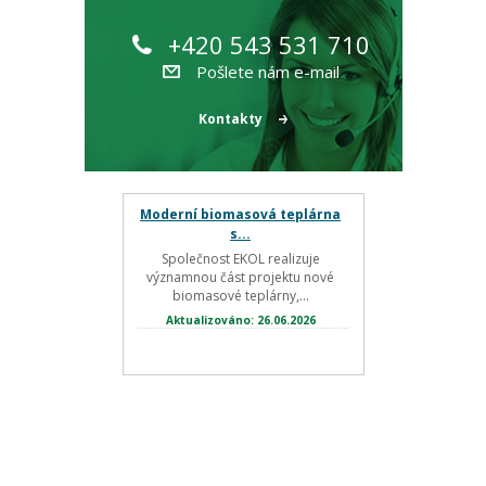
+420 543 531 710
Pošlete nám e-mail
Kontakty
Moderní biomasová teplárna
s...
Společnost EKOL realizuje
významnou část projektu nové
biomasové teplárny,...
Aktualizováno: 26.06.2026