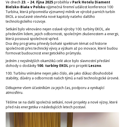
Ve dnech
23. – 24. října 2025
proběhla v
Park Hotelu Diament
Bielsko-Biała v Polsku
výjimečná firemní událost konference 100
Turbína, která připomněla významný milník ve výrobě parních turbín
EKOL a současně otevřela nové kapitoly našeho dalšího
technologického rozvoje.
Setkání bylo věnováno nejen oslavě výroby 100. turbíny EKOL, ale
především lidem, jejich odbornosti, společným zkušenostem a energii,
která posouvá společnost vpřed.
Dva dny programu přinesly bohaté spektrum témat od historie
společnosti přes technický vývoj a výzkum až po inovace, které budou
formovat budoucnost energetického průmyslu.
Jedním z nejsilnějších okamžiků celé akce bylo slavnostní předání
dohody o dodávky
100. turbíny EKOL
pro projekt
Leszno
.
100. Turbínu vnímáme nejen jako číslo, ale jako důkaz dlouhodobé
stability, důvěry a odbornosti našich týmů a naší technologické úrovně.
Děkujeme všem účastníkům za jejich čas, podporu a vynikající
atmosféru.
Těšíme se na další společná setkání, nové projekty a nové výzvy, které
před nás energetika v následujících letech postaví.