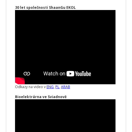
30 let společnosti ShaanGu EKOL
Odkazy na video v
ENG
,
PL
,
ARAB
Bioelektrárna ve Sviadnově