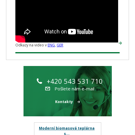
Odkazy na video v
ENG
,
GER
+420 543 531 710
Pošlete nám e-mail
Kontakty
Moderní biomasová teplárna
s...