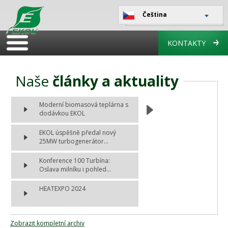
Čeština
KONTAKTY
Naše
články a aktuality
Moderní biomasová teplárna s
dodávkou EKOL
EKOL úspěšně předal nový
25MW turbogenerátor...
Konference 100 Turbína:
Oslava milníku i pohled...
HEATEXPO 2024
Zobrazit kompletní archiv