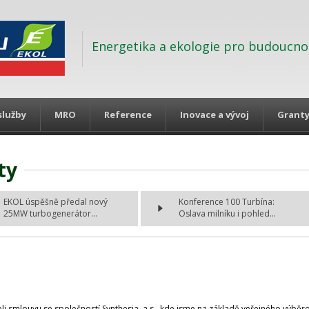
Energetika a ekologie pro budoucno
služby
MRO
Reference
Inovace a vývoj
Grant
ty
EKOL úspěšně předal nový
Konference 100 Turbína:
25MW turbogenerátor...
Oslava milníku i pohled...
i smlouvu se společností Synthesia, a.s., kde jsme na základě veřejného výběrové