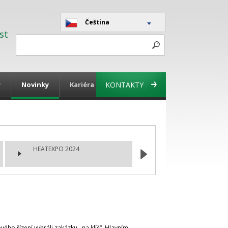
Čeština
st
y
Novinky
Kariéra
KONTAKTY
HEATEXPO 2024
ho řízení vyhráli zakázku ,,na klíč“. Hlavním