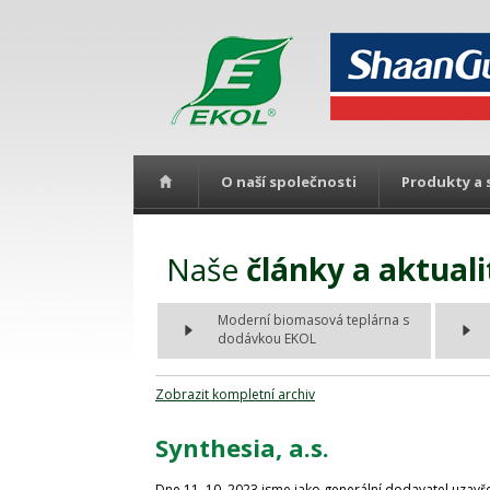
O naší společnosti
Produkty a 
Naše
články a aktuali
Moderní biomasová teplárna s
dodávkou EKOL
Zobrazit kompletní archiv
Synthesia, a.s.
Dne 11. 10. 2023 jsme jako generální dodavatel uzavřel