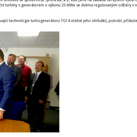
 turbíny s generátorem o výkonu 25 MWe se dvěma regulovanými odběry v návaz
ající technologie turbogenerátoru TG14 včetně jeho ohříváků, potrubí, přísluše