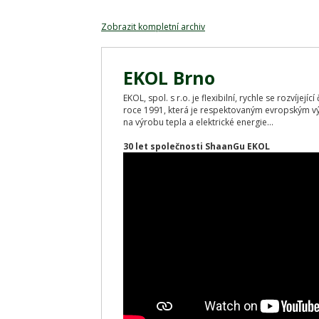
Zobrazit kompletní archiv
EKOL Brno
EKOL, spol. s r.o. je flexibilní, rychle se rozvíjej
roce 1991, která je respektovaným evropským v
na výrobu tepla a elektrické energie...
30 let společnosti ShaanGu EKOL