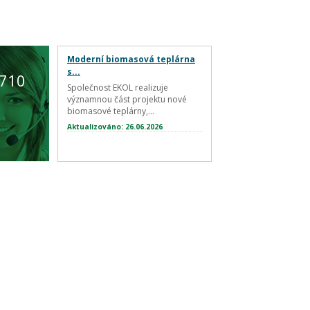
Moderní biomasová teplárna
s...
 710
Společnost EKOL realizuje
významnou část projektu nové
biomasové teplárny,...
Aktualizováno: 26.06.2026