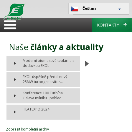
Čeština
KONTAKTY
Naše
články a aktuality
Moderní biomasová teplárna s
dodávkou EKOL
EKOL úspěšně předal nový
25MW turbogenerátor...
Konference 100 Turbína:
Oslava milníku i pohled...
HEATEXPO 2024
Zobrazit kompletní archiv