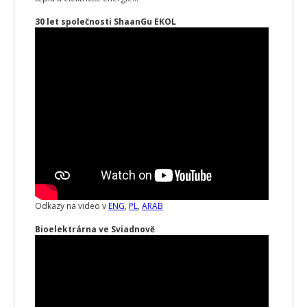
30 let společnosti ShaanGu EKOL
Odkazy na video v
ENG
,
PL
,
ARAB
Bioelektrárna ve Sviadnově