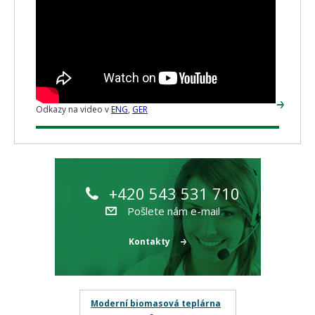
Odkazy na video v
ENG
,
GER
+420 543 531 710
Pošlete nám e-mail
Kontakty
Moderní biomasová teplárna