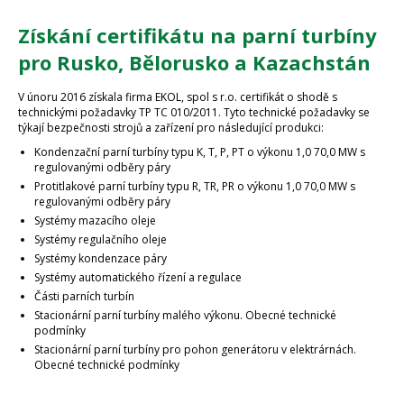
Získání certifikátu na parní turbíny
pro Rusko, Bělorusko a Kazachstán
V únoru 2016 získala firma EKOL, spol s r.o. certifikát o shodě s
technickými požadavky TP TC 010/2011. Tyto technické požadavky se
týkají bezpečnosti strojů a zařízení pro následující produkci:
Kondenzační parní turbíny typu K, T, P, PT o výkonu 1,0 70,0 MW s
regulovanými odběry páry
Protitlakové parní turbíny typu R, TR, PR o výkonu 1,0 70,0 MW s
regulovanými odběry páry
Systémy mazacího oleje
Systémy regulačního oleje
Systémy kondenzace páry
Systémy automatického řízení a regulace
Části parních turbín
Stacionární parní turbíny malého výkonu. Obecné technické
podmínky
Stacionární parní turbíny pro pohon generátoru v elektrárnách.
Obecné technické podmínky