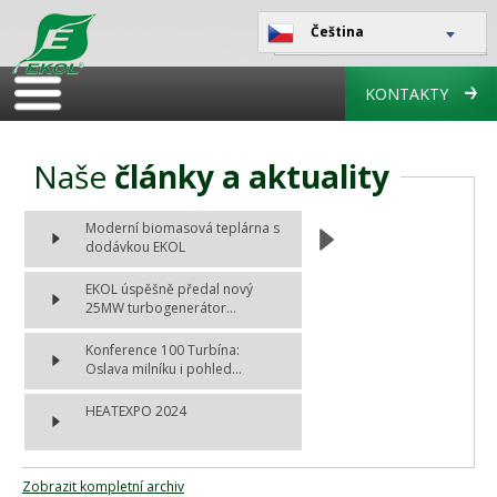
Čeština
KONTAKTY
Naše
články a aktuality
Moderní biomasová teplárna s
dodávkou EKOL
EKOL úspěšně předal nový
25MW turbogenerátor...
Konference 100 Turbína:
Oslava milníku i pohled...
HEATEXPO 2024
Zobrazit kompletní archiv