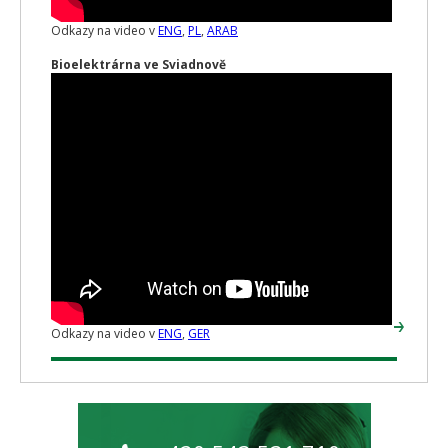
Odkazy na video v
ENG
,
PL
,
ARAB
Bioelektrárna ve Sviadnově
Odkazy na video v
ENG
,
GER