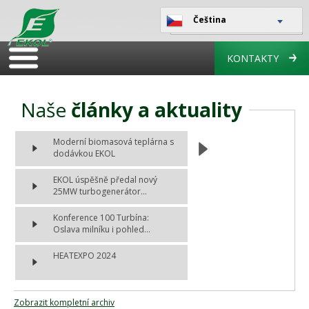
Čeština
KONTAKTY
Naše
články a aktuality
Moderní biomasová teplárna s
dodávkou EKOL
EKOL úspěšně předal nový
25MW turbogenerátor...
Konference 100 Turbína:
Oslava milníku i pohled...
HEATEXPO 2024
Zobrazit kompletní archiv