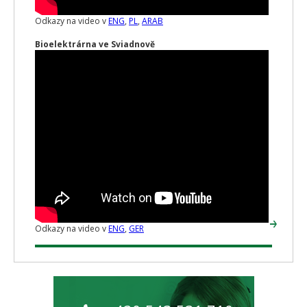
Odkazy na video v
ENG
,
PL
,
ARAB
Bioelektrárna ve Sviadnově
Odkazy na video v
ENG
,
GER