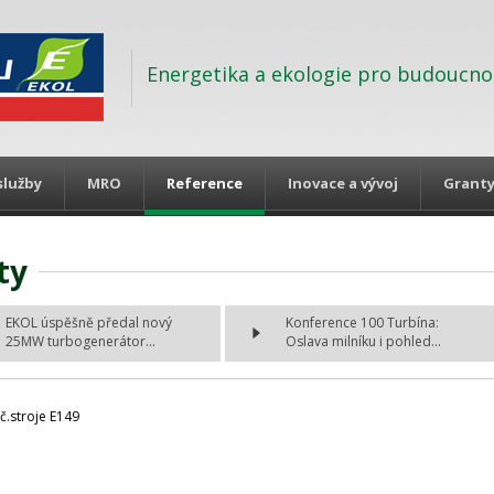
Energetika a ekologie pro budoucno
služby
MRO
Reference
Inovace a vývoj
Grant
ty
EKOL úspěšně předal nový
Konference 100 Turbína:
25MW turbogenerátor...
Oslava milníku i pohled...
č.stroje E149