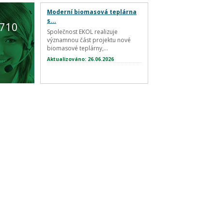
Moderní biomasová teplárna
s...
 710
Společnost EKOL realizuje
významnou část projektu nové
biomasové teplárny,...
Aktualizováno: 26.06.2026