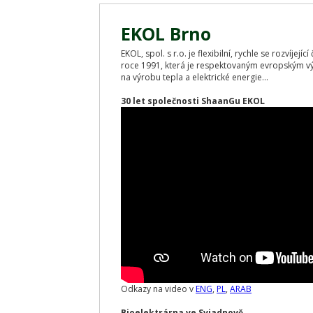
EKOL Brno
EKOL, spol. s r.o. je flexibilní, rychle se rozvíjej
roce 1991, která je respektovaným evropským v
na výrobu tepla a elektrické energie...
30 let společnosti ShaanGu EKOL
Odkazy na video v
ENG
,
PL
,
ARAB
Bioelektrárna ve Sviadnově