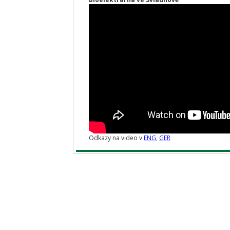
Odkazy na video v
ENG
,
GER