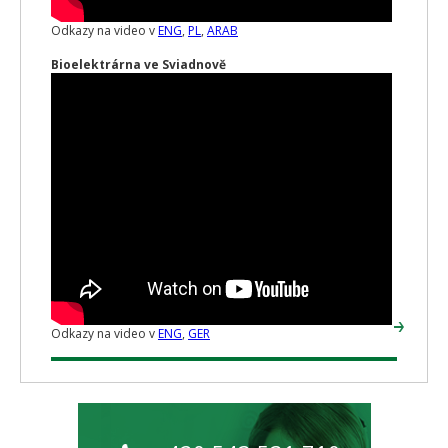
Odkazy na video v
ENG
,
PL
,
ARAB
Bioelektrárna ve Sviadnově
Odkazy na video v
ENG
,
GER