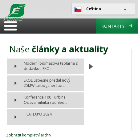
Čeština
KONTAKTY
Naše
články a aktuality
Moderní biomasová teplárna s
dodávkou EKOL
EKOL úspěšně předal nový
25MW turbogenerátor...
Konference 100 Turbína:
Oslava milníku i pohled...
HEATEXPO 2024
Zobrazit kompletní archiv