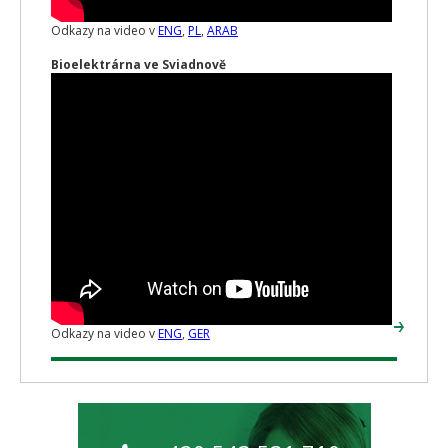
Odkazy na video v
ENG
,
PL
,
ARAB
Bioelektrárna ve Sviadnově
Odkazy na video v
ENG
,
GER