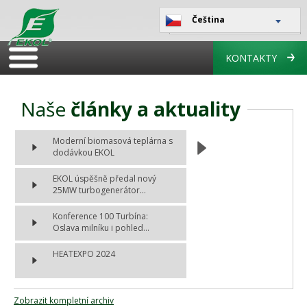
Čeština
KONTAKTY
Naše
články a aktuality
Moderní biomasová teplárna s
dodávkou EKOL
EKOL úspěšně předal nový
25MW turbogenerátor...
Konference 100 Turbína:
Oslava milníku i pohled...
HEATEXPO 2024
Zobrazit kompletní archiv