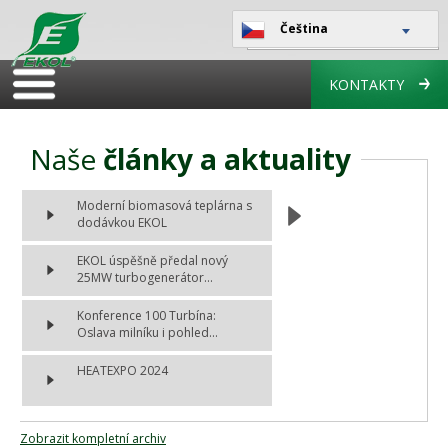
Čeština
KONTAKTY
Naše
články a aktuality
Moderní biomasová teplárna s
dodávkou EKOL
EKOL úspěšně předal nový
25MW turbogenerátor...
Konference 100 Turbína:
Oslava milníku i pohled...
HEATEXPO 2024
Zobrazit kompletní archiv