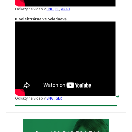
Odkazy na video v
ENG
,
PL
,
ARAB
Bioelektrárna ve Sviadnově
Odkazy na video v
ENG
,
GER