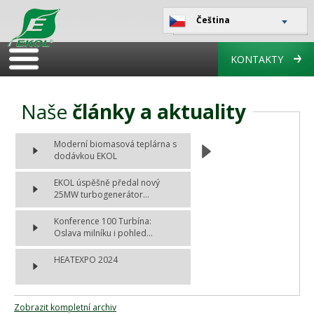
Čeština
KONTAKTY
Naše
články a aktuality
Moderní biomasová teplárna s
dodávkou EKOL
EKOL úspěšně předal nový
25MW turbogenerátor...
Konference 100 Turbína:
Oslava milníku i pohled...
HEATEXPO 2024
Zobrazit kompletní archiv