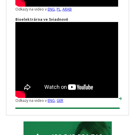
Odkazy na video v
ENG
,
PL
,
ARAB
Bioelektrárna ve Sviadnově
Odkazy na video v
ENG
,
GER