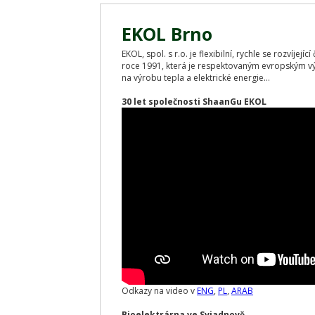
EKOL Brno
EKOL, spol. s r.o. je flexibilní, rychle se rozvíjej
roce 1991, která je respektovaným evropským v
na výrobu tepla a elektrické energie...
30 let společnosti ShaanGu EKOL
Odkazy na video v
ENG
,
PL
,
ARAB
Bioelektrárna ve Sviadnově