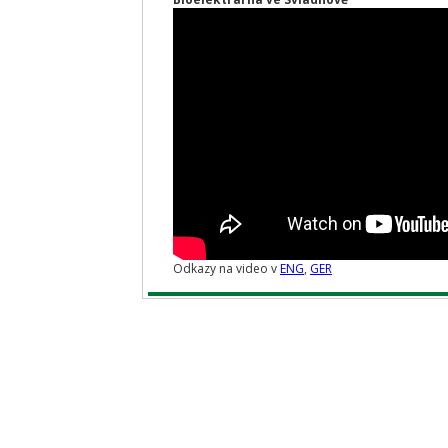
Odkazy na video v
ENG
,
GER