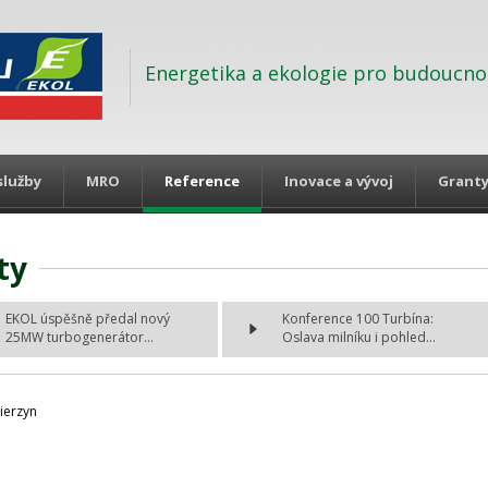
Energetika a ekologie pro budoucno
služby
MRO
Reference
Inovace a vývoj
Grant
ty
EKOL úspěšně předal nový
Konference 100 Turbína:
25MW turbogenerátor...
Oslava milníku i pohled...
ierzyn