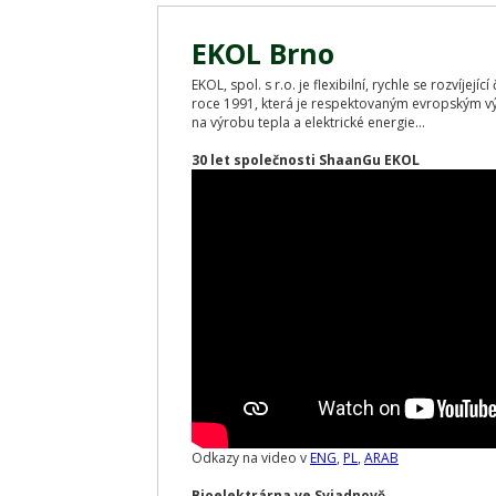
EKOL Brno
EKOL, spol. s r.o. je flexibilní, rychle se rozvíjej
roce 1991, která je respektovaným evropským v
na výrobu tepla a elektrické energie...
30 let společnosti ShaanGu EKOL
Odkazy na video v
ENG
,
PL
,
ARAB
Bioelektrárna ve Sviadnově