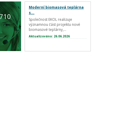
Moderní biomasová teplárna
s...
 710
Společnost EKOL realizuje
významnou část projektu nové
biomasové teplárny,...
Aktualizováno: 26.06.2026