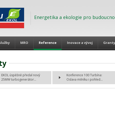
Energetika a ekologie pro budoucno
služby
MRO
Reference
Inovace a vývoj
Grant
ty
EKOL úspěšně předal nový
Konference 100 Turbína:
25MW turbogenerátor...
Oslava milníku i pohled...