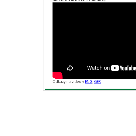
Odkazy na video v
ENG
,
GER