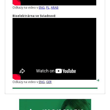
Odkazy na video v
ENG
,
PL
,
ARAB
Bioelektrárna ve Sviadnově
Odkazy na video v
ENG
,
GER