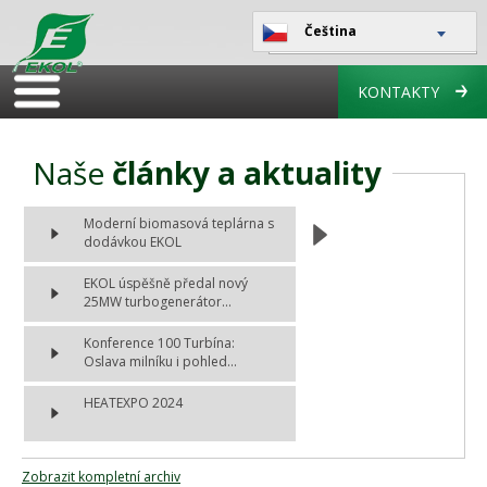
Čeština
KONTAKTY
Naše
články a aktuality
Moderní biomasová teplárna s
dodávkou EKOL
EKOL úspěšně předal nový
25MW turbogenerátor...
Konference 100 Turbína:
Oslava milníku i pohled...
HEATEXPO 2024
Zobrazit kompletní archiv