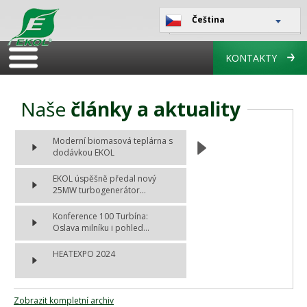
Čeština
KONTAKTY
Naše
články a aktuality
Moderní biomasová teplárna s
dodávkou EKOL
EKOL úspěšně předal nový
25MW turbogenerátor...
Konference 100 Turbína:
Oslava milníku i pohled...
HEATEXPO 2024
Zobrazit kompletní archiv