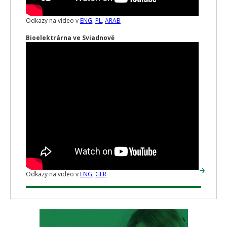
Odkazy na video v
ENG
,
PL
,
ARAB
Bioelektrárna ve Sviadnově
Odkazy na video v
ENG
,
GER