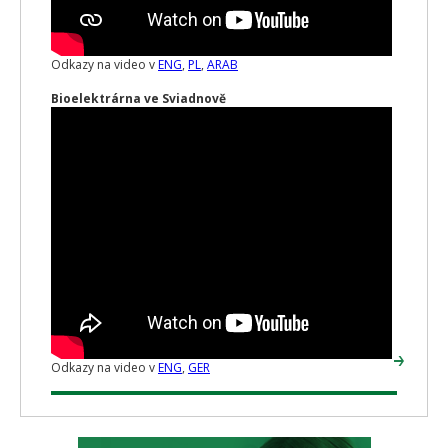
Odkazy na video v
ENG
,
PL
,
ARAB
Bioelektrárna ve Sviadnově
Odkazy na video v
ENG
,
GER