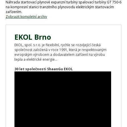
Náhrada startovací plynové expanzní turbíny spalovací turbíny GT 750-6
na kompresní stanici tranzitního plynovodu elektrickým startovacím
zařízením.
Zobrazit kompletní archiv
EKOL Brno
EKOL, spol. s r.o. je flexibilní, rychle se rozvíjející česká
společnost založená v roce 1991, která je respektovaným
evropským výrobcem a dodavatelem zařízení na výrobu
tepla a elektrické energie...
30 let společnosti ShaanGu EKOL