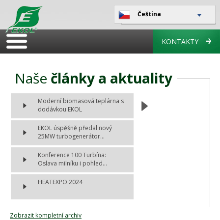
Čeština
KONTAKTY
Naše
články a aktuality
Moderní biomasová teplárna s
dodávkou EKOL
EKOL úspěšně předal nový
25MW turbogenerátor...
Konference 100 Turbína:
Oslava milníku i pohled...
HEATEXPO 2024
Zobrazit kompletní archiv