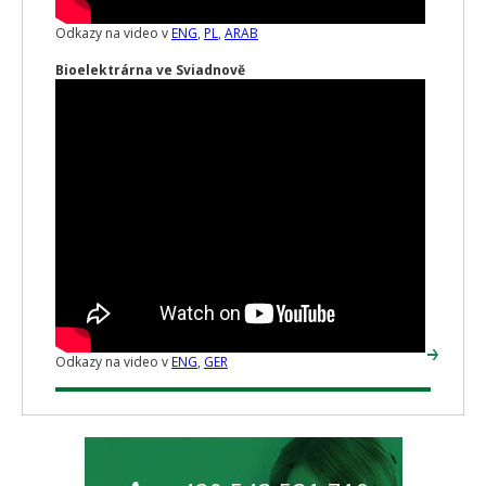
Odkazy na video v
ENG
,
PL
,
ARAB
Bioelektrárna ve Sviadnově
Odkazy na video v
ENG
,
GER