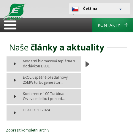
Čeština
KONTAKTY
Naše
články a aktuality
Moderní biomasová teplárna s
dodávkou EKOL
EKOL úspěšně předal nový
25MW turbogenerátor...
Konference 100 Turbína:
Oslava milníku i pohled...
HEATEXPO 2024
Zobrazit kompletní archiv