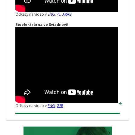
Odkazy na video v
ENG
,
PL
,
ARAB
Bioelektrárna ve Sviadnově
Odkazy na video v
ENG
,
GER