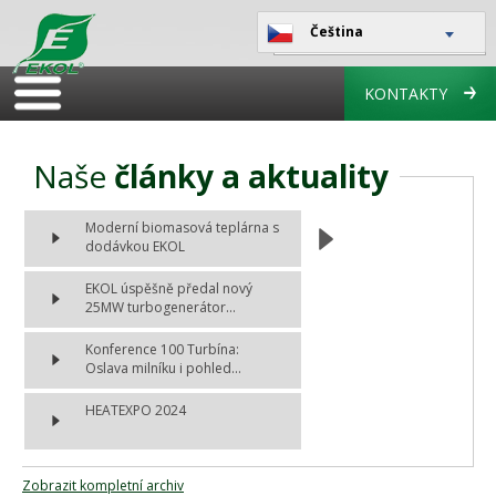
Čeština
KONTAKTY
Naše
články a aktuality
Moderní biomasová teplárna s
dodávkou EKOL
EKOL úspěšně předal nový
25MW turbogenerátor...
Konference 100 Turbína:
Oslava milníku i pohled...
HEATEXPO 2024
Zobrazit kompletní archiv