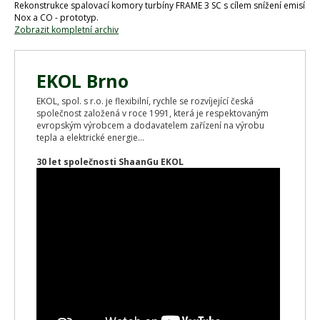
Rekonstrukce spalovací komory turbíny FRAME 3 SC s cílem snížení emisí
Nox a CO - prototyp.
Zobrazit kompletní archiv
EKOL Brno
EKOL, spol. s r.o. je flexibilní, rychle se rozvíjející česká
společnost založená v roce 1991, která je respektovaným
evropským výrobcem a dodavatelem zařízení na výrobu
tepla a elektrické energie...
30 let společnosti ShaanGu EKOL