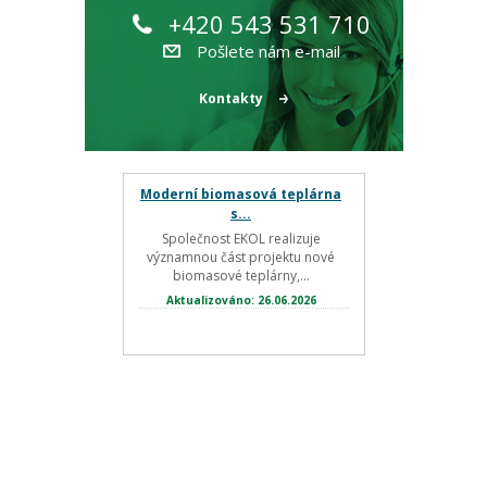
+420 543 531 710
Pošlete nám e-mail
Kontakty
Moderní biomasová teplárna
s...
Společnost EKOL realizuje
významnou část projektu nové
biomasové teplárny,...
Aktualizováno: 26.06.2026