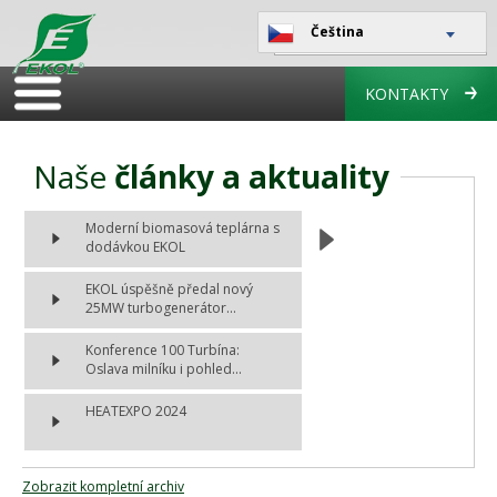
Čeština
KONTAKTY
Naše
články a aktuality
Moderní biomasová teplárna s
dodávkou EKOL
EKOL úspěšně předal nový
25MW turbogenerátor...
Konference 100 Turbína:
Oslava milníku i pohled...
HEATEXPO 2024
Zobrazit kompletní archiv