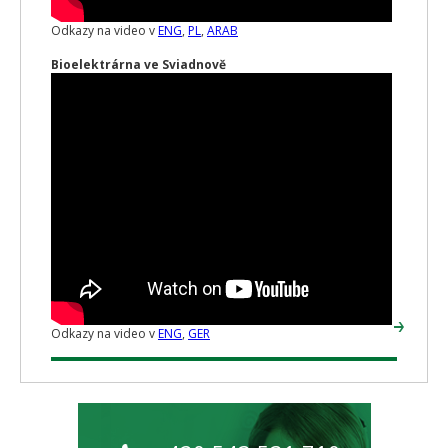
Odkazy na video v
ENG
,
PL
,
ARAB
Bioelektrárna ve Sviadnově
Odkazy na video v
ENG
,
GER