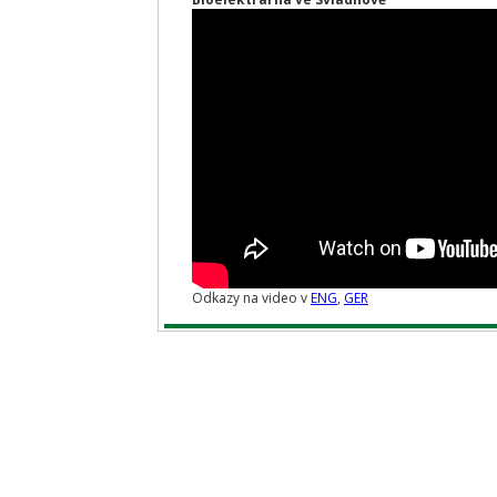
Odkazy na video v
ENG
,
GER