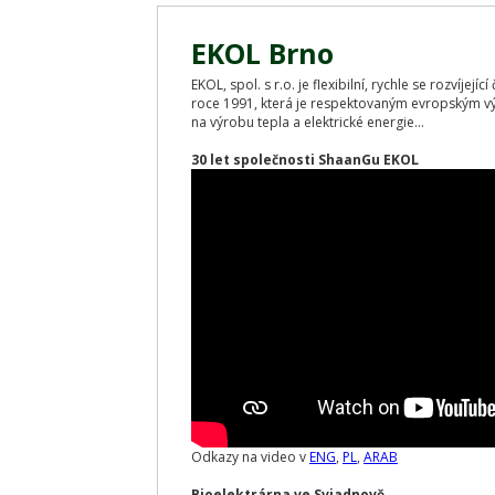
EKOL Brno
EKOL, spol. s r.o. je flexibilní, rychle se rozvíjej
roce 1991, která je respektovaným evropským v
na výrobu tepla a elektrické energie...
30 let společnosti ShaanGu EKOL
Odkazy na video v
ENG
,
PL
,
ARAB
Bioelektrárna ve Sviadnově