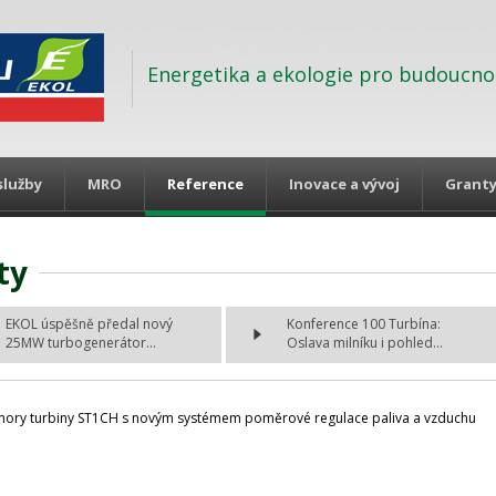
Energetika a ekologie pro budoucno
služby
MRO
Reference
Inovace a vývoj
Grant
ty
EKOL úspěšně předal nový
Konference 100 Turbína:
25MW turbogenerátor...
Oslava milníku i pohled...
omory turbiny ST1CH s novým systémem poměrové regulace paliva a vzduchu