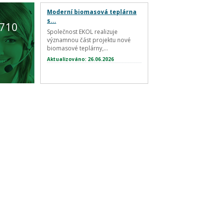
Moderní biomasová teplárna
s...
 710
Společnost EKOL realizuje
významnou část projektu nové
biomasové teplárny,...
Aktualizováno: 26.06.2026