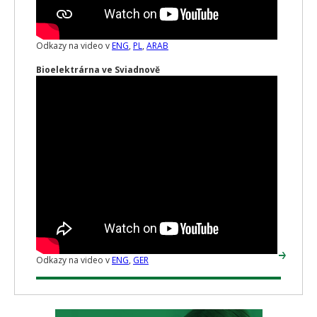
Odkazy na video v
ENG
,
PL
,
ARAB
Bioelektrárna ve Sviadnově
Odkazy na video v
ENG
,
GER