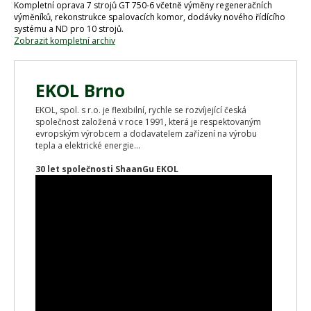
Kompletní oprava 7 strojů GT 750-6 včetně výměny regeneračních
výměníků, rekonstrukce spalovacích komor, dodávky nového řídícího
systému a ND pro 10 strojů.
Zobrazit kompletní archiv
EKOL Brno
EKOL, spol. s r.o. je flexibilní, rychle se rozvíjející česká
společnost založená v roce 1991, která je respektovaným
evropským výrobcem a dodavatelem zařízení na výrobu
tepla a elektrické energie...
30 let společnosti ShaanGu EKOL