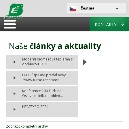
Čeština
KONTAKTY
Naše
články a aktuality
Moderní biomasová teplárna s
dodávkou EKOL
EKOL úspěšně předal nový
25MW turbogenerátor...
Konference 100 Turbína:
Oslava milníku i pohled...
HEATEXPO 2024
Zobrazit kompletní archiv