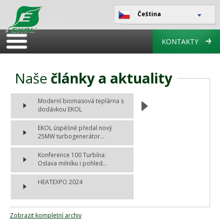
Čeština
KONTAKTY
Naše
články a aktuality
Moderní biomasová teplárna s
dodávkou EKOL
EKOL úspěšně předal nový
25MW turbogenerátor...
Konference 100 Turbína:
Oslava milníku i pohled...
HEATEXPO 2024
Zobrazit kompletní archiv