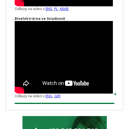
Odkazy na video v
ENG
,
PL
,
ARAB
Bioelektrárna ve Sviadnově
Odkazy na video v
ENG
,
GER