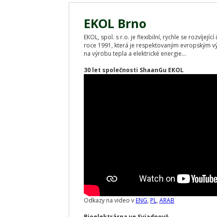
EKOL Brno
EKOL, spol. s r.o. je flexibilní, rychle se rozvíjej
roce 1991, která je respektovaným evropským v
na výrobu tepla a elektrické energie...
30 let společnosti ShaanGu EKOL
Odkazy na video v
ENG
,
PL
,
ARAB
Bioelektrárna ve Sviadnově