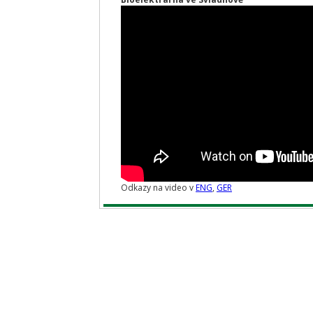
Odkazy na video v
ENG
,
GER