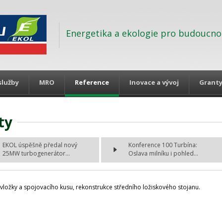
Energetika a ekologie pro budoucno
služby
MRO
Reference
Inovace a vývoj
Grant
ty
EKOL úspěšně předal nový
Konference 100 Turbína:
25MW turbogenerátor...
Oslava milníku i pohled...
ložky a spojovacího kusu, rekonstrukce středního ložiskového stojanu.