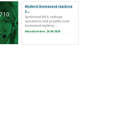
Moderní biomasová teplárna
s...
 710
Společnost EKOL realizuje
významnou část projektu nové
biomasové teplárny,...
Aktualizováno: 26.06.2026