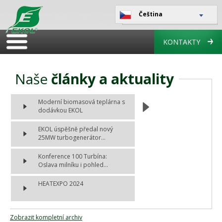
Čeština
KONTAKTY
Naše
články a aktuality
Moderní biomasová teplárna s
dodávkou EKOL
EKOL úspěšně předal nový
25MW turbogenerátor...
Konference 100 Turbína:
Oslava milníku i pohled...
HEATEXPO 2024
Zobrazit kompletní archiv