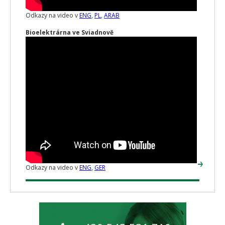
Odkazy na video v
ENG
,
PL
,
ARAB
Bioelektrárna ve Sviadnově
Odkazy na video v
ENG
,
GER