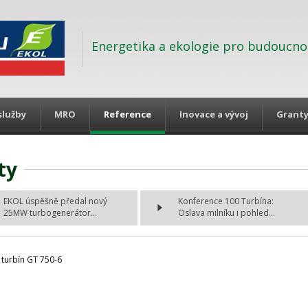
Energetika a ekologie pro budoucno
služby
MRO
Reference
Inovace a vývoj
Grant
ty
EKOL úspěšně předal nový
Konference 100 Turbína:
25MW turbogenerátor...
Oslava milníku i pohled...
 turbín GT 750-6