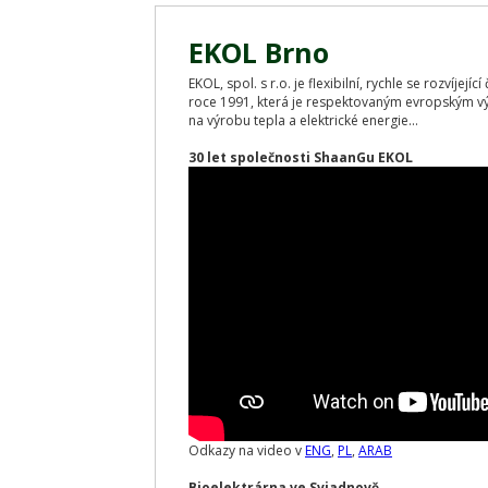
EKOL Brno
EKOL, spol. s r.o. je flexibilní, rychle se rozvíjej
roce 1991, která je respektovaným evropským v
na výrobu tepla a elektrické energie...
30 let společnosti ShaanGu EKOL
Odkazy na video v
ENG
,
PL
,
ARAB
Bioelektrárna ve Sviadnově