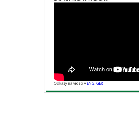
Odkazy na video v
ENG
,
GER