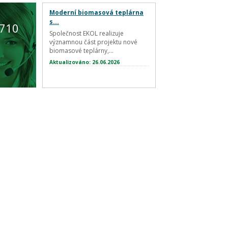
Moderní biomasová teplárna
s...
 710
Společnost EKOL realizuje
významnou část projektu nové
biomasové teplárny,...
Aktualizováno: 26.06.2026