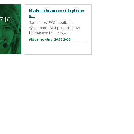
Moderní biomasová teplárna
s...
 710
Společnost EKOL realizuje
významnou část projektu nové
biomasové teplárny,...
Aktualizováno: 26.06.2026