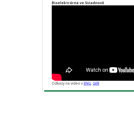
Bioelektrárna ve Sviadnově
Odkazy na video v
ENG
,
GER