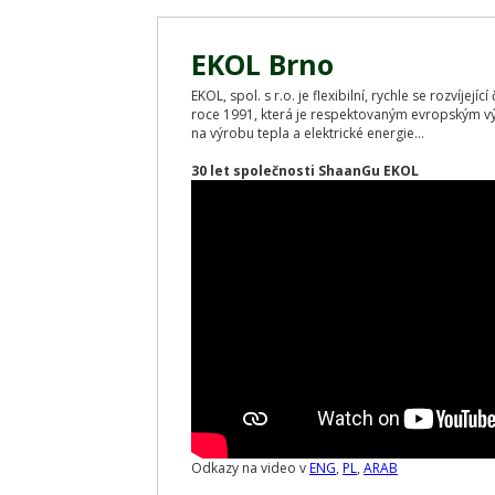
EKOL Brno
EKOL, spol. s r.o. je flexibilní, rychle se rozvíjej
roce 1991, která je respektovaným evropským v
na výrobu tepla a elektrické energie...
30 let společnosti ShaanGu EKOL
Odkazy na video v
ENG
,
PL
,
ARAB