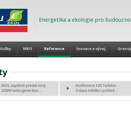
Energetika a ekologie pro budoucno
služby
MRO
Reference
Inovace a vývoj
Grant
ty
EKOL úspěšně předal nový
Konference 100 Turbína:
25MW turbogenerátor...
Oslava milníku i pohled...