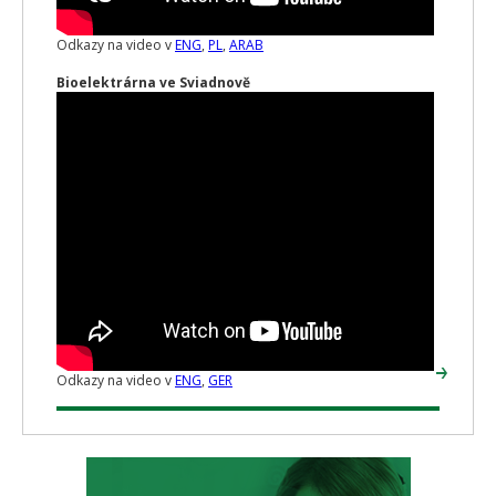
Odkazy na video v
ENG
,
PL
,
ARAB
Bioelektrárna ve Sviadnově
Odkazy na video v
ENG
,
GER