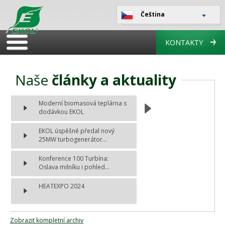
Čeština
KONTAKTY
Naše
články a aktuality
Moderní biomasová teplárna s
dodávkou EKOL
EKOL úspěšně předal nový
25MW turbogenerátor...
Konference 100 Turbína:
Oslava milníku i pohled...
HEATEXPO 2024
Zobrazit kompletní archiv