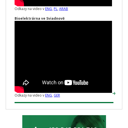
Odkazy na video v
ENG
,
PL
,
ARAB
Bioelektrárna ve Sviadnově
Odkazy na video v
ENG
,
GER