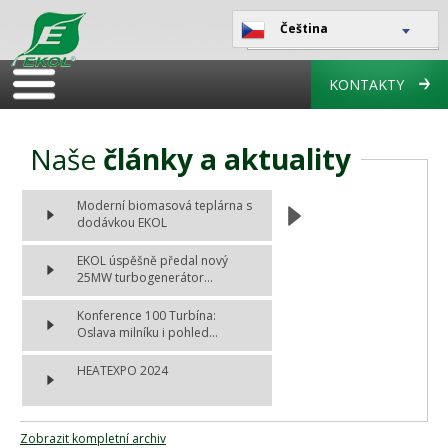
Čeština
KONTAKTY
Naše
články a aktuality
Moderní biomasová teplárna s
dodávkou EKOL
EKOL úspěšně předal nový
25MW turbogenerátor...
Konference 100 Turbína:
Oslava milníku i pohled...
HEATEXPO 2024
Zobrazit kompletní archiv