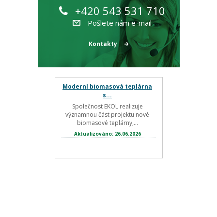
+420 543 531 710
Pošlete nám e-mail
Kontakty
Moderní biomasová teplárna
s...
Společnost EKOL realizuje
významnou část projektu nové
biomasové teplárny,...
Aktualizováno: 26.06.2026