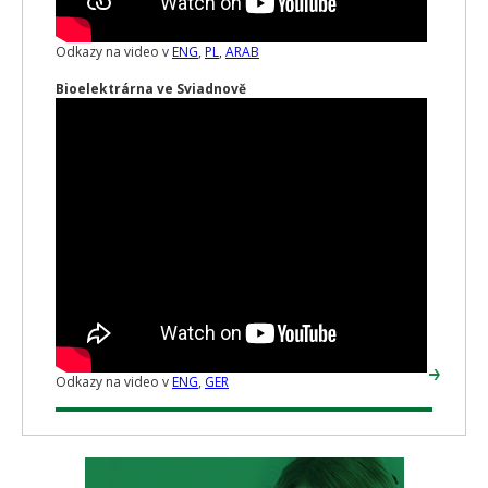
Odkazy na video v
ENG
,
PL
,
ARAB
Bioelektrárna ve Sviadnově
Odkazy na video v
ENG
,
GER