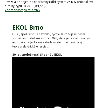
Revize a připojení na nadřazený řídící systém 25 MW protitlakové
turbíny, typu PR 25 - 9,0/1,5/0,7.
Zobrazit kompletní archiv
EKOL Brno
EKOL, spol. s r.o. je flexibilní, rychle se rozvíjející česká
společnost založená v roce 1991, která je respektovaným
evropským výrobcem a dodavatelem zařízení na výrobu
tepla a elektrické energie...
30 let společnosti ShaanGu EKOL