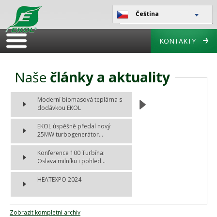
Čeština
KONTAKTY
Naše
články a aktuality
Moderní biomasová teplárna s
dodávkou EKOL
EKOL úspěšně předal nový
25MW turbogenerátor...
Konference 100 Turbína:
Oslava milníku i pohled...
HEATEXPO 2024
Zobrazit kompletní archiv