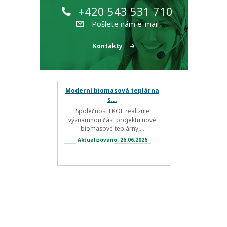
+420 543 531 710
Pošlete nám e-mail
Kontakty
Moderní biomasová teplárna
s...
Společnost EKOL realizuje
významnou část projektu nové
biomasové teplárny,...
Aktualizováno: 26.06.2026