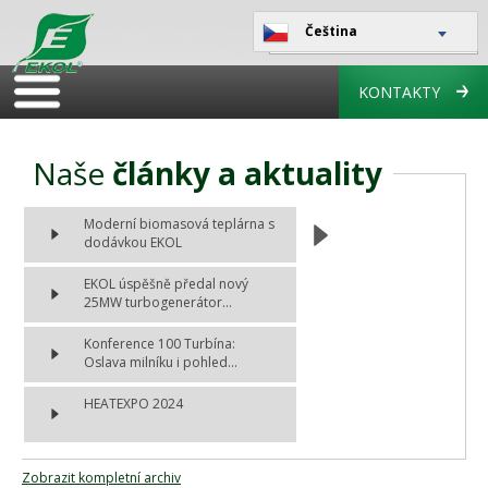
Čeština
KONTAKTY
Naše
články a aktuality
Moderní biomasová teplárna s
dodávkou EKOL
EKOL úspěšně předal nový
25MW turbogenerátor...
Konference 100 Turbína:
Oslava milníku i pohled...
HEATEXPO 2024
Zobrazit kompletní archiv