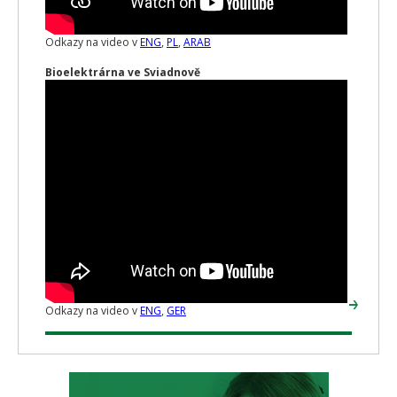
Odkazy na video v
ENG
,
PL
,
ARAB
Bioelektrárna ve Sviadnově
Odkazy na video v
ENG
,
GER