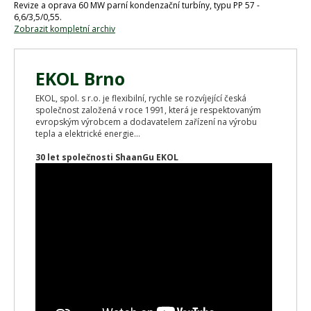
Revize a oprava 60 MW parní kondenzační turbíny, typu PP 57 -
6,6/3,5/0,55.
Zobrazit kompletní archiv
EKOL Brno
EKOL, spol. s r.o. je flexibilní, rychle se rozvíjející česká
společnost založená v roce 1991, která je respektovaným
evropským výrobcem a dodavatelem zařízení na výrobu
tepla a elektrické energie...
30 let společnosti ShaanGu EKOL