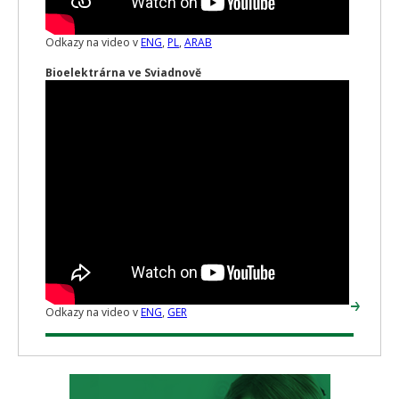
Odkazy na video v
ENG
,
PL
,
ARAB
Bioelektrárna ve Sviadnově
Odkazy na video v
ENG
,
GER