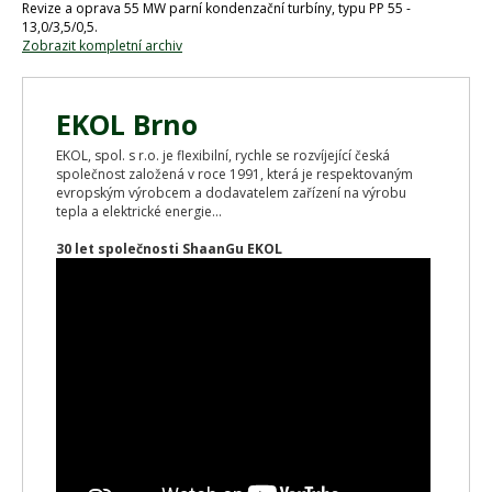
Revize a oprava 55 MW parní kondenzační turbíny, typu PP 55 -
13,0/3,5/0,5.
Zobrazit kompletní archiv
EKOL Brno
EKOL, spol. s r.o. je flexibilní, rychle se rozvíjející česká
společnost založená v roce 1991, která je respektovaným
evropským výrobcem a dodavatelem zařízení na výrobu
tepla a elektrické energie...
30 let společnosti ShaanGu EKOL