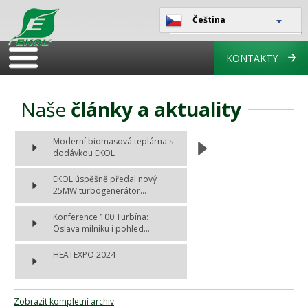
Čeština
KONTAKTY
Naše
články a aktuality
Moderní biomasová teplárna s
dodávkou EKOL
EKOL úspěšně předal nový
25MW turbogenerátor...
Konference 100 Turbína:
Oslava milníku i pohled...
HEATEXPO 2024
Zobrazit kompletní archiv