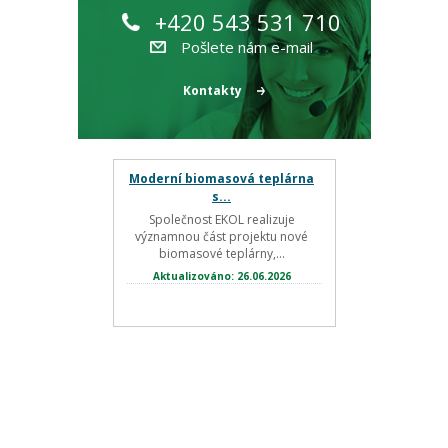
+420 543 531 710
Pošlete nám e-mail
Kontakty
Moderní biomasová teplárna
s...
Společnost EKOL realizuje
významnou část projektu nové
biomasové teplárny,...
Aktualizováno: 26.06.2026