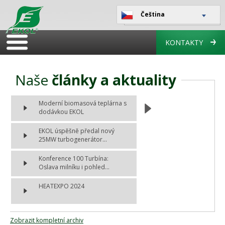
Čeština
KONTAKTY
Naše
články a aktuality
Moderní biomasová teplárna s
dodávkou EKOL
EKOL úspěšně předal nový
25MW turbogenerátor...
Konference 100 Turbína:
Oslava milníku i pohled...
HEATEXPO 2024
Zobrazit kompletní archiv