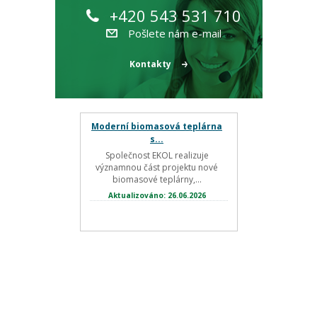
+420 543 531 710
Pošlete nám e-mail
Kontakty
Moderní biomasová teplárna
s...
Společnost EKOL realizuje
významnou část projektu nové
biomasové teplárny,...
Aktualizováno: 26.06.2026