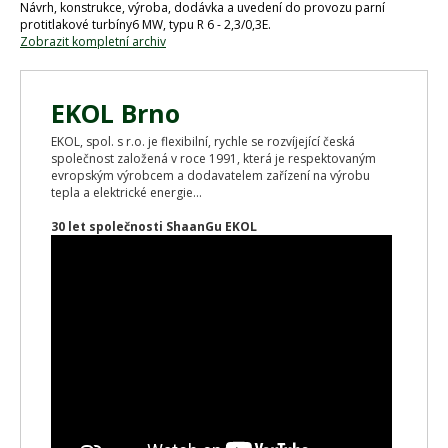
Návrh, konstrukce, výroba, dodávka a uvedení do provozu parní
protitlakové turbíny6 MW, typu R 6 - 2,3/0,3E.
Zobrazit kompletní archiv
EKOL Brno
EKOL, spol. s r.o. je flexibilní, rychle se rozvíjející česká
společnost založená v roce 1991, která je respektovaným
evropským výrobcem a dodavatelem zařízení na výrobu
tepla a elektrické energie...
30 let společnosti ShaanGu EKOL