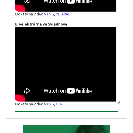
Odkazy na video v
ENG
,
PL
,
ARAB
Bioelektrárna ve Sviadnově
Odkazy na video v
ENG
,
GER