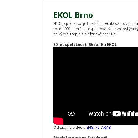
EKOL Brno
EKOL, spol. s r.o. je flexibilní, rychle se rozvíjej
roce 1991, která je respektovaným evropským v
na výrobu tepla a elektrické energie...
30 let společnosti ShaanGu EKOL
Odkazy na video v
ENG
,
PL
,
ARAB
Bioelektrárna ve Sviadnově