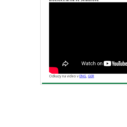
Odkazy na video v
ENG
,
GER