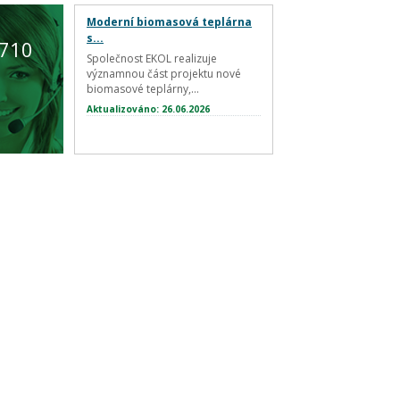
Moderní biomasová teplárna
s...
 710
Společnost EKOL realizuje
významnou část projektu nové
biomasové teplárny,...
Aktualizováno: 26.06.2026