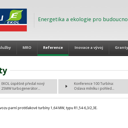
Energetika a ekologie pro budoucno
služby
MRO
Reference
Inovace a vývoj
Grant
ty
EKOL úspěšně předal nový
Konference 100 Turbína:
25MW turbogenerátor...
Oslava milníku i pohled...
ozu parní protitlakové turbíny 1,64 MW, typu R1,54-6,3/2,3E.