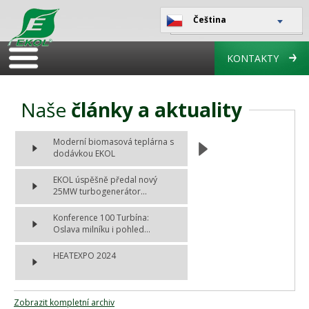
Čeština
KONTAKTY
Naše
články a aktuality
Moderní biomasová teplárna s
dodávkou EKOL
EKOL úspěšně předal nový
25MW turbogenerátor...
Konference 100 Turbína:
Oslava milníku i pohled...
HEATEXPO 2024
Zobrazit kompletní archiv