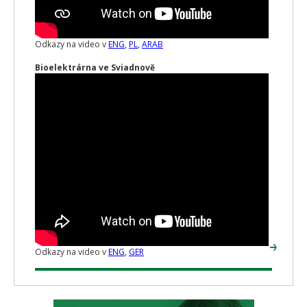
Odkazy na video v
ENG
,
PL
,
ARAB
Bioelektrárna ve Sviadnově
Odkazy na video v
ENG
,
GER