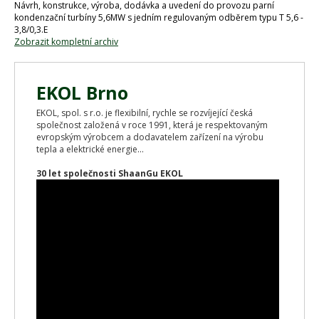
Návrh, konstrukce, výroba, dodávka a uvedení do provozu parní
kondenzační turbíny 5,6MW s jedním regulovaným odběrem typu T 5,6 -
3,8/0,3.E
Zobrazit kompletní archiv
EKOL Brno
EKOL, spol. s r.o. je flexibilní, rychle se rozvíjející česká
společnost založená v roce 1991, která je respektovaným
evropským výrobcem a dodavatelem zařízení na výrobu
tepla a elektrické energie...
30 let společnosti ShaanGu EKOL