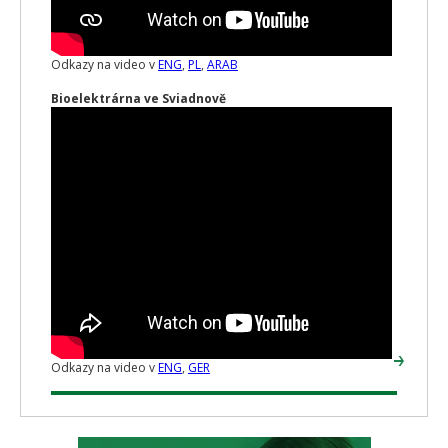
Odkazy na video v
ENG
,
PL
,
ARAB
Bioelektrárna ve Sviadnově
Odkazy na video v
ENG
,
GER