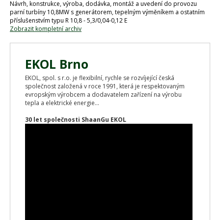
Návrh, konstrukce, výroba, dodávka, montáž a uvedení do provozu
parní turbíny 10,8MW s generátorem, tepelným výměníkem a ostatním
příslušenstvím typu R 10,8 - 5,3/0,04-0,12 E
Zobrazit kompletní archiv
EKOL Brno
EKOL, spol. s r.o. je flexibilní, rychle se rozvíjející česká
společnost založená v roce 1991, která je respektovaným
evropským výrobcem a dodavatelem zařízení na výrobu
tepla a elektrické energie...
30 let společnosti ShaanGu EKOL