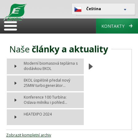
Čeština
KONTAKTY
Naše
články a aktuality
Moderní biomasová teplárna s
dodávkou EKOL
EKOL úspěšně předal nový
25MW turbogenerátor...
Konference 100 Turbína:
Oslava milníku i pohled...
HEATEXPO 2024
Zobrazit kompletní archiv