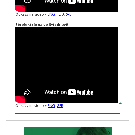
Odkazy na video v
ENG
,
PL
,
ARAB
Bioelektrárna ve Sviadnově
Odkazy na video v
ENG
,
GER