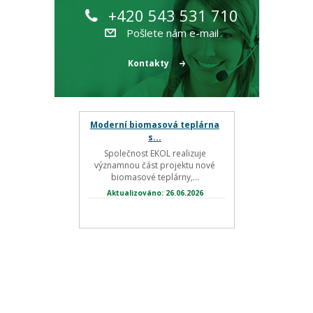
+420 543 531 710
Pošlete nám e-mail
Kontakty
Moderní biomasová teplárna
s...
Společnost EKOL realizuje
významnou část projektu nové
biomasové teplárny,...
Aktualizováno: 26.06.2026