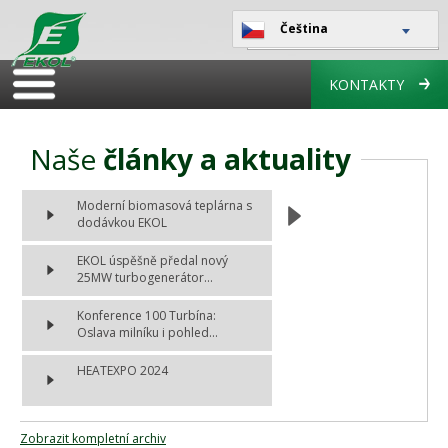
Čeština
KONTAKTY
Naše
články a aktuality
Moderní biomasová teplárna s
dodávkou EKOL
EKOL úspěšně předal nový
25MW turbogenerátor...
Konference 100 Turbína:
Oslava milníku i pohled...
HEATEXPO 2024
Zobrazit kompletní archiv