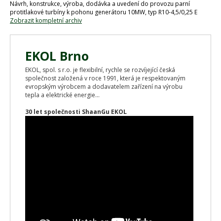
Návrh, konstrukce, výroba, dodávka a uvedení do provozu parní
protitlakové turbíny k pohonu generátoru 10MW, typ R10-4,5/0,25 E
Zobrazit kompletní archiv
EKOL Brno
EKOL, spol. s r.o. je flexibilní, rychle se rozvíjející česká
společnost založená v roce 1991, která je respektovaným
evropským výrobcem a dodavatelem zařízení na výrobu
tepla a elektrické energie...
30 let společnosti ShaanGu EKOL