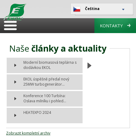
Čeština
KONTAKTY
Naše
články a aktuality
Moderní biomasová teplárna s
dodávkou EKOL
EKOL úspěšně předal nový
25MW turbogenerátor...
Konference 100 Turbína:
Oslava milníku i pohled...
HEATEXPO 2024
Zobrazit kompletní archiv