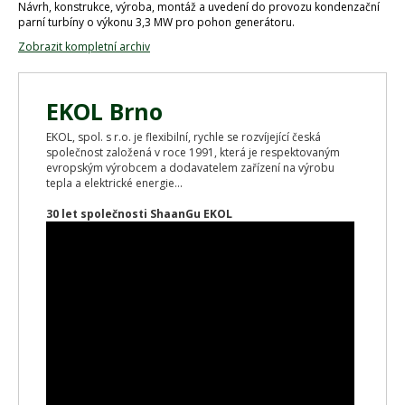
Návrh, konstrukce, výroba, montáž a uvedení do provozu kondenzační
parní turbíny o výkonu 3,3 MW pro pohon generátoru.
Zobrazit kompletní archiv
EKOL Brno
EKOL, spol. s r.o. je flexibilní, rychle se rozvíjející česká
společnost založená v roce 1991, která je respektovaným
evropským výrobcem a dodavatelem zařízení na výrobu
tepla a elektrické energie...
30 let společnosti ShaanGu EKOL