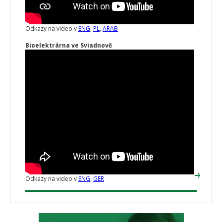
Odkazy na video v
ENG
,
PL
,
ARAB
Bioelektrárna ve Sviadnově
Odkazy na video v
ENG
,
GER