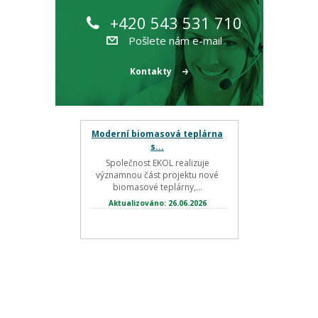
+420 543 531 710
Pošlete nám e-mail
Kontakty
Moderní biomasová teplárna
s...
Společnost EKOL realizuje
významnou část projektu nové
biomasové teplárny,...
Aktualizováno: 26.06.2026