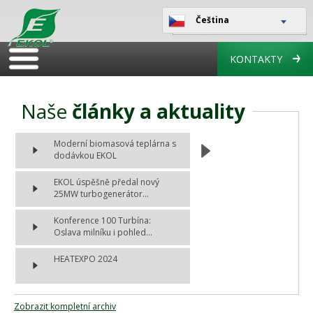
Čeština
KONTAKTY
Naše
články a aktuality
Moderní biomasová teplárna s
dodávkou EKOL
EKOL úspěšně předal nový
25MW turbogenerátor...
Konference 100 Turbína:
Oslava milníku i pohled...
HEATEXPO 2024
Zobrazit kompletní archiv