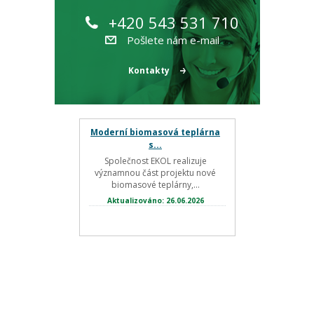
+420 543 531 710
Pošlete nám e-mail
Kontakty
Moderní biomasová teplárna
s...
Společnost EKOL realizuje
významnou část projektu nové
biomasové teplárny,...
Aktualizováno: 26.06.2026