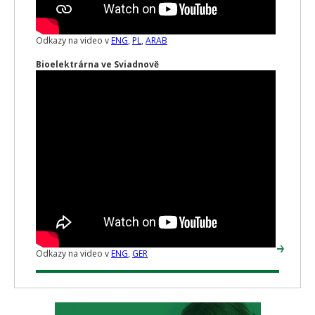
Odkazy na video v
ENG
,
PL
,
ARAB
Bioelektrárna ve Sviadnově
Odkazy na video v
ENG
,
GER