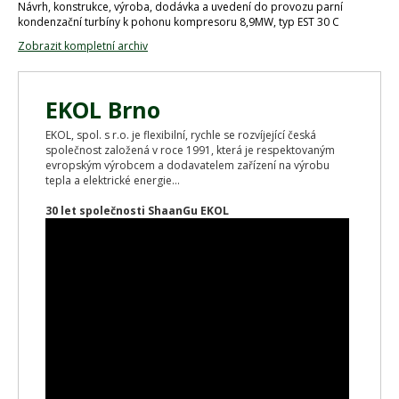
Návrh, konstrukce, výroba, dodávka a uvedení do provozu parní
kondenzační turbíny k pohonu kompresoru 8,9MW, typ EST 30 C
Zobrazit kompletní archiv
EKOL Brno
EKOL, spol. s r.o. je flexibilní, rychle se rozvíjející česká
společnost založená v roce 1991, která je respektovaným
evropským výrobcem a dodavatelem zařízení na výrobu
tepla a elektrické energie...
30 let společnosti ShaanGu EKOL